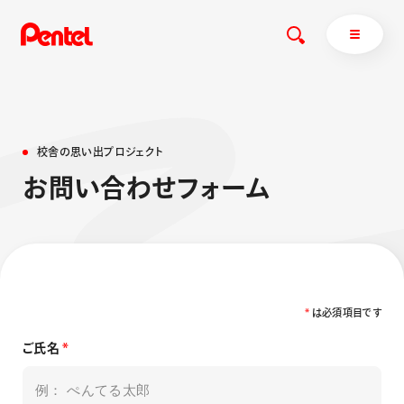
校
舎
の
思
い
出
プ
ロ
ジ
ェ
ク
ト
商品を探す
お
問
い
合
わ
せ
フ
ォ
ー
ム
商品を探すトップ
ボールペン
ぺんてるについて
ペン
エナージェル
サインペン
オレンズ
マーカー
ぺんてるについてトップ
*
は必須項目です
シャープペン
メッセージ
ご氏名
*
消し具
採用情報
ブラッシュ（筆）
運営会社