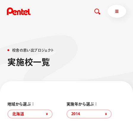
校
舎
の
思
い
出
プ
ロ
ジ
ェ
ク
ト
商品を探す
実
施
校
一
覧
商品を探すトップ
ボールペン
ぺんてるについて
ペン
エナージェル
サインペン
オレンズ
マーカー
ぺんてるについてトップ
地域から選ぶ ：
実施年から選ぶ ：
シャープペン
メッセージ
北海道
2014
消し具
採用情報
ブラッシュ（筆）
運営会社