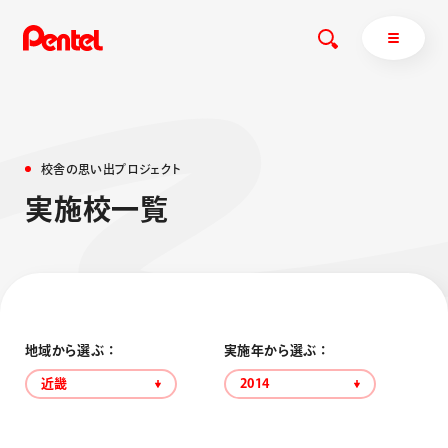
校
舎
の
思
い
出
プ
ロ
ジ
ェ
ク
ト
商品を探す
実
施
校
一
覧
商品を探すトップ
ボールペン
ぺんてるについて
ペン
エナージェル
サインペン
オレンズ
マーカー
ぺんてるについてトップ
地域から選ぶ ：
実施年から選ぶ ：
シャープペン
メッセージ
近畿
2014
消し具
採用情報
ブラッシュ（筆）
運営会社