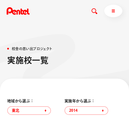
校
舎
の
思
い
出
プ
ロ
ジ
ェ
ク
ト
商品を探す
実
施
校
一
覧
商品を探すトップ
ボールペン
ぺんてるについて
ペン
エナージェル
サインペン
オレンズ
マーカー
ぺんてるについてトップ
地域から選ぶ ：
実施年から選ぶ ：
シャープペン
メッセージ
東北
2014
消し具
採用情報
ブラッシュ（筆）
運営会社