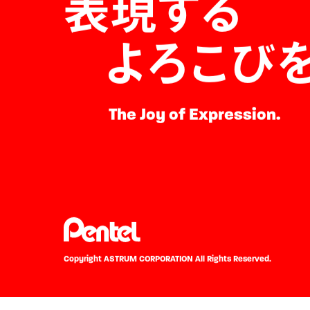
表現する
よろこび
The Joy of Expression.
Copyright ASTRUM CORPORATION
All Rights Reserved.