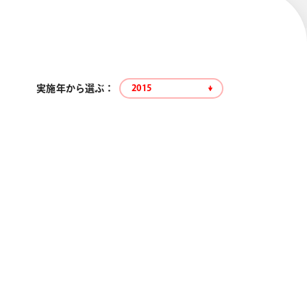
実施年から選ぶ ：
2015
エナージェル コハレ
スマッシュ 限定 ダイヤ
モンドメタリックカラ
ーズ