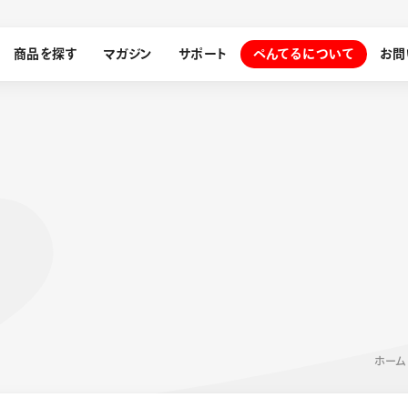
商品を探す
マガジン
サポート
ぺんてるについて
お問
探す
ぺんてるについて
ン
サインペン
オレンズ
メッセージ
採用情報
筆）
運営会社
ホーム