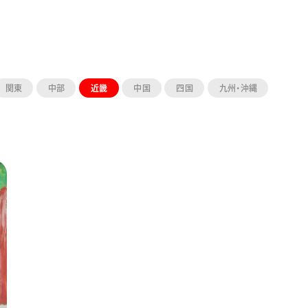
関東
中部
近畿
中国
四国
九州・沖縄
ーン 限定
アートクレヨン
くるりら
sign