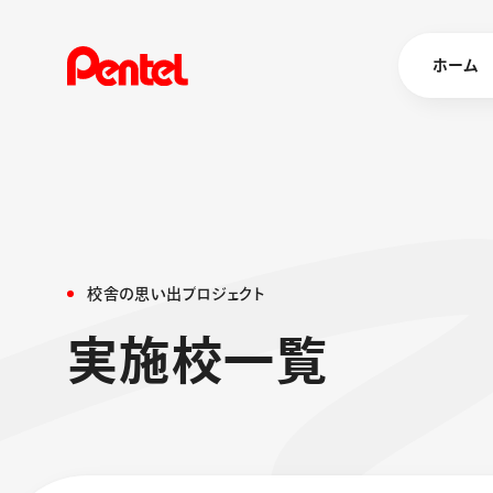
ホーム
商品を
ボールペン
ペン
校
舎
の
思
い
出
プ
ロ
ジ
ェ
ク
ト
マーカー
実
施
校
一
覧
シャープペ
エナージェル
消し具
ブラッシュ（
画材
その他