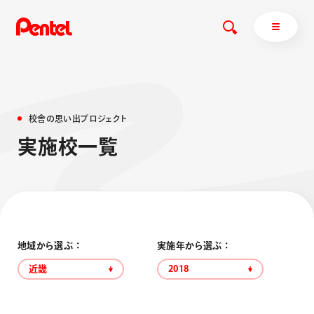
校
舎
の
思
い
出
プ
ロ
ジ
ェ
ク
ト
商品を探す
実
施
校
一
覧
商品を探すトップ
ボールペン
ぺんてるについて
ペン
エナージェル
サインペン
オレンズ
マーカー
ぺんてるについてトップ
地域から選ぶ ：
実施年から選ぶ ：
シャープペン
メッセージ
近畿
2018
消し具
採用情報
ブラッシュ（筆）
運営会社