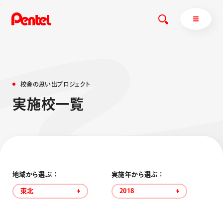
校
舎
の
思
い
出
プ
ロ
ジ
ェ
ク
ト
商品を探す
実
施
校
一
覧
商品を探すトップ
ボールペン
ぺんてるについて
ペン
エナージェル
サインペン
オレンズ
マーカー
ぺんてるについてトップ
地域から選ぶ ：
実施年から選ぶ ：
シャープペン
メッセージ
東北
2018
消し具
採用情報
ブラッシュ（筆）
運営会社