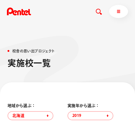
校
舎
の
思
い
出
プ
ロ
ジ
ェ
ク
ト
商品を探す
実
施
校
一
覧
商品を探すトップ
ボールペン
ぺんてるについて
ペン
エナージェル
サインペン
オレンズ
マーカー
ぺんてるについてトップ
地域から選ぶ ：
実施年から選ぶ ：
シャープペン
メッセージ
北海道
2019
消し具
採用情報
ブラッシュ（筆）
運営会社