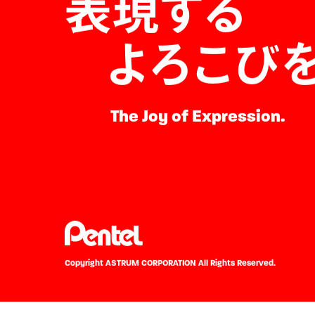
表現する
よろこび
The Joy of Expression.
Copyright ASTRUM CORPORATION
All Rights Reserved.