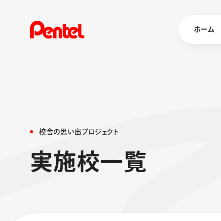
ホーム
商品を
ボールペン
ペン
校
舎
の
思
い
出
プ
ロ
ジ
ェ
ク
ト
マーカー
実
施
校
一
覧
シャープペ
エナージェル
消し具
ブラッシュ（
画材
その他