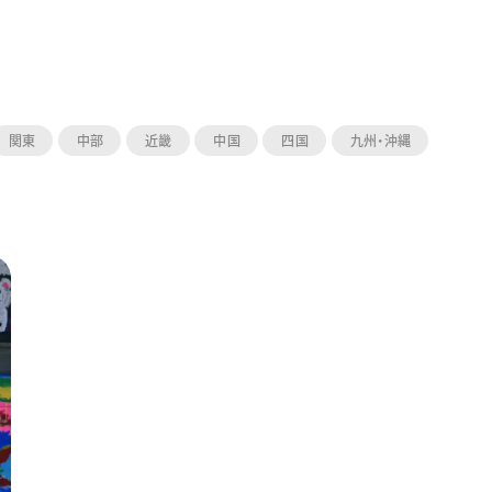
関東
中部
近畿
中国
四国
九州・沖縄
ーン 限定
アートクレヨン
くるりら
sign