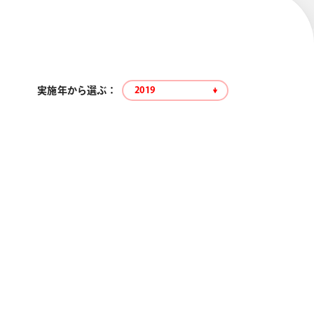
実施年から選ぶ ：
2019
エナージェル コハレ
スマッシュ 限定 ダイヤ
モンドメタリックカラ
ーズ