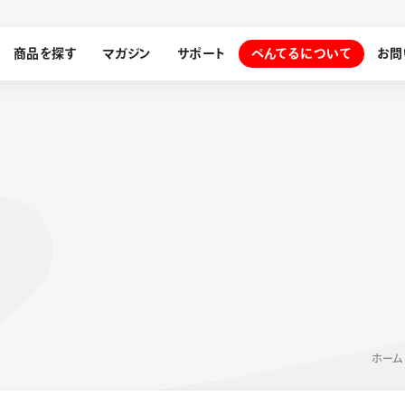
商品を探す
マガジン
サポート
ぺんてるについて
お問
探す
ぺんてるについて
ン
サインペン
オレンズ
メッセージ
採用情報
筆）
運営会社
ホーム