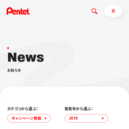
N
e
w
s
商品を探す
商品を探すトップ
お
知
ら
せ
ボールペン
ぺんてるについて
ペン
エナージェル
サインペン
オレンズ
マーカー
ぺんてるについてトップ
シャープペン
メッセージ
カテゴリから選ぶ：
発表年から選ぶ：
消し具
採用情報
キャンペーン情報
2018
ブラッシュ（筆）
運営会社