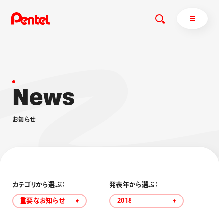
N
e
w
s
商品を探す
商品を探すトップ
お
知
ら
せ
ボールペン
ぺんてるについて
ペン
エナージェル
サインペン
オレンズ
マーカー
ぺんてるについてトップ
シャープペン
メッセージ
カテゴリから選ぶ：
発表年から選ぶ：
消し具
採用情報
重要なお知らせ
2018
ブラッシュ（筆）
運営会社