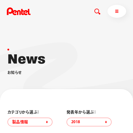
N
e
w
s
商品を探す
商品を探すトップ
お
知
ら
せ
ボールペン
ぺんてるについて
ペン
エナージェル
サインペン
オレンズ
マーカー
ぺんてるについてトップ
シャープペン
メッセージ
カテゴリから選ぶ：
発表年から選ぶ：
消し具
採用情報
製品情報
2018
ブラッシュ（筆）
運営会社