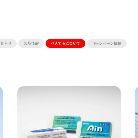
お知らせ
製品情報
ぺんてるについて
キャンペーン情報
ーン 限定
アートクレヨン
くるりら
sign