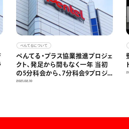
ぺんてるについて
ジ
ぺんてる・プラス協業推進プロジェ
ラ
クト、発足から間もなく一年 当初
ア
の5分科会から、7分科会9プロジ
2
開
ェクトに拡大推進中
2021.02.10