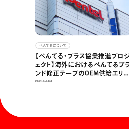
ぺんてるについて
【ぺんてる・プラス協業推進プロ
ェクト】海外におけるぺんてるブ
ンド修正テープのOEM供給エリ
を拡充 、中国では共同見本市を
2021.03.04
催、ゆるキャラ柄の両社製品の上
市決定で売上拡大へ