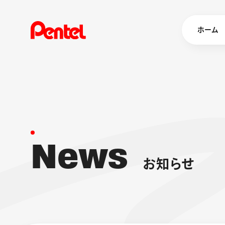
ホーム
商品を
ボールペン
ペン
N
e
w
s
マーカー
シャープペ
エナージェル
お
知
ら
せ
消し具
ブラッシュ（
画材
その他