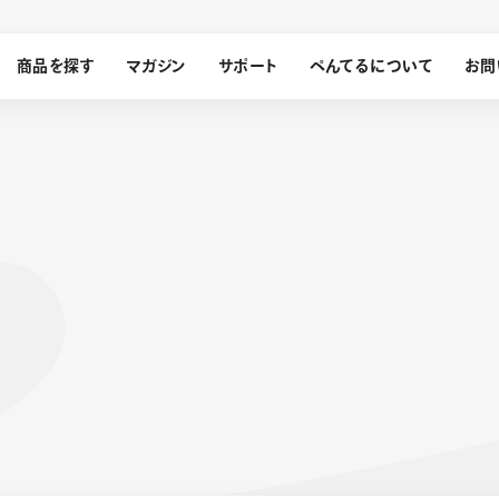
商品を探す
マガジン
サポート
ぺんてるについて
お問
探す
ぺんてるについて
ン
サインペン
オレンズ
メッセージ
採用情報
筆）
運営会社