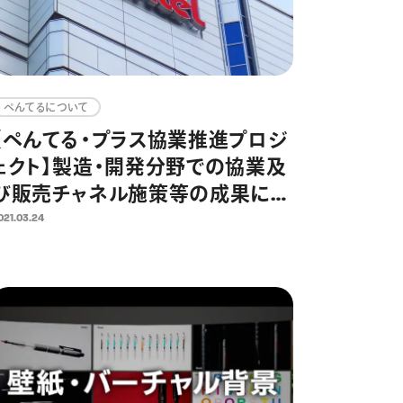
ぺんてるについて
【ぺんてる・プラス協業推進プロジ
ェクト】製造・開発分野での協業及
び販売チャネル施策等の成果につ
いて
021.03.24