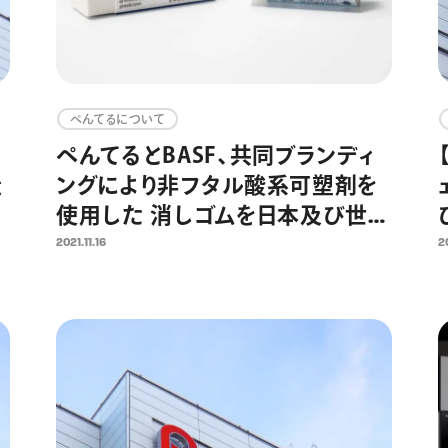
ぺんてるについて
域
ぺんてるとBASF、共同ブランディ
造
ングにより非フタル酸系可塑剤を
使用した 消しゴムを日本及び世界
市場へ提供
2021.11.16
2