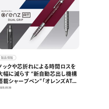
製品情報
ノックや芯折れによる時間ロスを
大幅に減らす “新自動芯出し機構
搭載シャープペン”「オレンズAT」
発売
023.01.18