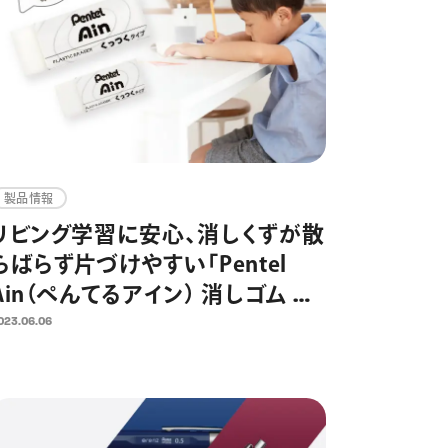
製品情報
リビング学習に安心、消しくずが散
らばらず片づけやすい「Pentel
Ain（ぺんてるアイン） 消しゴム く
っつくタイプ」新発売 シャープペ
023.06.06
ン替芯と消しゴムの総合ブランド
「Pentel Ain」誕生