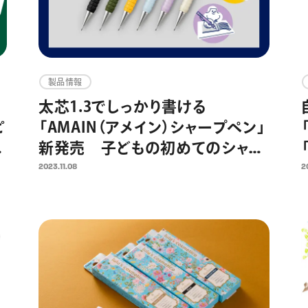
製品情報
太芯1.3でしっかり書ける
ピ
「AMAIN（アメイン）シャープペン」
正
新発売 子どもの初めてのシャー
プペンから、大人のアート＆クラフ
2023.11.08
2
トの相棒としても活躍