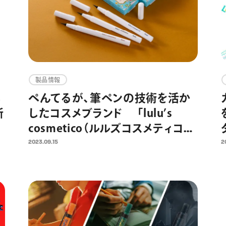
製品情報
ペ
ぺんてるが、筆ペンの技術を活か
新
したコスメブランド 「lulu’s
開
cosmetico（ルルズコスメティコ）」
第一弾のアイライナーを9/15（金）
2023.09.15
2
ェ
より発売 ～ブラック、ダークブラウ
ン、プルシアンブルーの全3色を展
開～