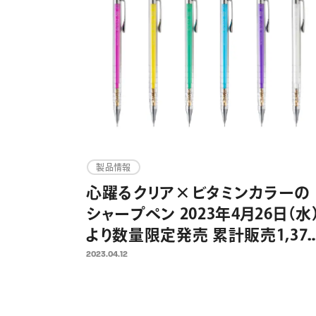
製品情報
心躍るクリア×ビタミンカラーの
シャープペン 2023年4月26日（水
より数量限定発売 累計販売1,370
万本の折れないシャープペン「オ
2023.04.12
レンズ」発売10周年企画第1弾