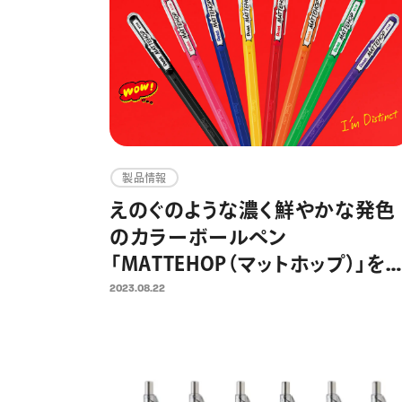
製品情報
えのぐのような濃く鮮やかな発色
のカラーボールペン
「MATTEHOP（マットホップ）」を
発売 カラーペーパーや写真、マ
2023.08.22
スキングテープにもインパクトの
あるデコレーションが楽しめる