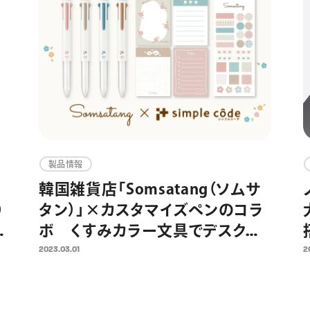
製品情報
韓国雑貨店「Somsatang（ソムサ
）
タン）」×カスタマイズペンのコラ
ボ くすみカラー文具でデスク周
りの淡色コーデを楽しめる限定セ
2023.03.01
2
ットを発売