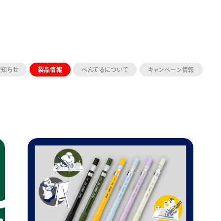
お知らせ
製品情報
ぺんてるについて
キャンペーン情報
ーン 限定
アートクレヨン
くるりら
sign