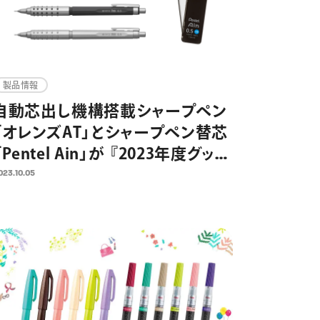
製品情報
自動芯出し機構搭載シャープペン
「オレンズAT」とシャープペン替芯
「Pentel Ain」が 『2023年度グッド
デザイン賞』を受賞
023.10.05