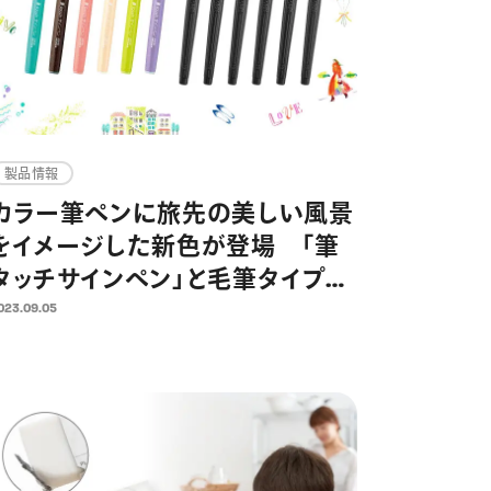
製品情報
カラー筆ペンに旅先の美しい風景
をイメージした新色が登場 「筆
タッチサインペン」と毛筆タイプの
カラー筆ペン「アートブラッシュ」
023.09.05
に、新色各6色が追加