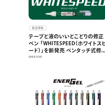
製品情報
テープと液のいいとこどりの修正
ペン 「WHITESPEED（ホワイトス
ード）」を新発売 ペンタッチ式修
液の発売40周年を機に
2023.11.28