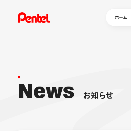
ホーム
商品を
ボールペン
ペン
N
e
w
s
マーカー
シャープペ
エナージェル
お
知
ら
せ
消し具
ブラッシュ（
画材
その他