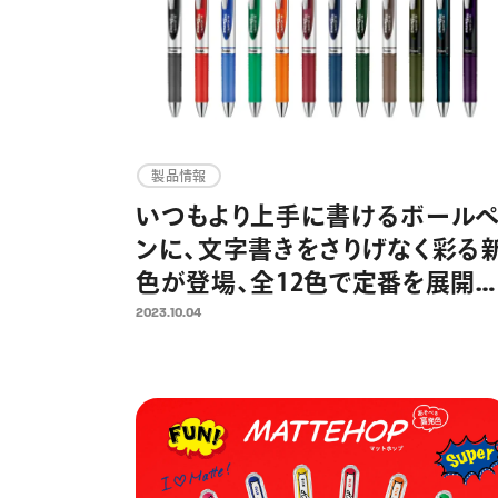
製品情報
いつもより上手に書けるボール
ンに、文字書きをさりげなく彩る
色が登場、全12色で定番を展
全世界累計販売12億本超の速乾
2023.10.04
ゲルインキボールペン「エナージ
ル」より