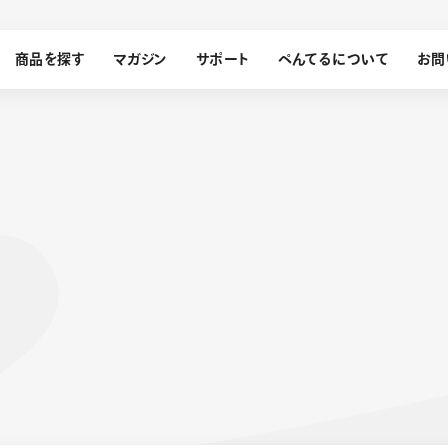
商品を探す
マガジン
サポート
ぺんてるについて
お問
探す
ぺんてるについて
ン
サインペン
オレンズ
メッセージ
採用情報
筆）
運営会社