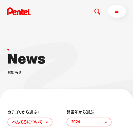
N
e
w
s
商品を探す
商品を探すトップ
お
知
ら
せ
ボールペン
ぺんてるについて
ペン
エナージェル
サインペン
オレンズ
マーカー
ぺんてるについてトップ
シャープペン
メッセージ
カテゴリから選ぶ：
発表年から選ぶ：
消し具
採用情報
ぺんてるについて
2024
ブラッシュ（筆）
運営会社