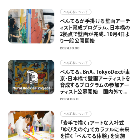
画材
ぺんてるについて
その他
ぺんてるが手掛ける壁画アーテ
ィスト育成プログラム、日本橋の
2拠点で壁画が完成、10月4日よ
り一般公開開始
2024.10.08
ぺんてるについて
ぺんてる、BnA、TokyoDexが東
京・日本橋で壁画アーティストを
育成するプログラムの参加アー
ティスト公募開始 国内外で活
躍のアーティストYUSEI
2024.06.11
SAGAWAがメンターで参加
ぺんてるについて
「素手で描く」アートな入社式
「ゆびえのぐ」でカラフルに未来
を描く「ぺんてる体験」を実施