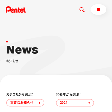
N
e
w
s
商品を探す
商品を探すトップ
お
知
ら
せ
ボールペン
ぺんてるについて
ペン
エナージェル
サインペン
オレンズ
マーカー
ぺんてるについてトップ
シャープペン
メッセージ
カテゴリから選ぶ：
発表年から選ぶ：
消し具
採用情報
重要なお知らせ
2024
ブラッシュ（筆）
運営会社