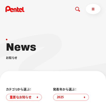
N
e
w
s
商品を探す
商品を探すトップ
お
知
ら
せ
ボールペン
ぺんてるについて
ペン
エナージェル
サインペン
オレンズ
マーカー
ぺんてるについてトップ
シャープペン
メッセージ
カテゴリから選ぶ：
発表年から選ぶ：
消し具
採用情報
重要なお知らせ
2025
ブラッシュ（筆）
運営会社