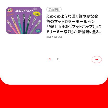
「Cork（コルク）」を追加し、全6
色展開に
製品情報
えのぐのような濃く鮮やかな発
色のマットカラーボールペン
「MATTEHOP（マットホップ）」に
ドリーミーな7色が新登場、全21
色展開に 「文房具屋さん大賞
2025.02.06
2024」大賞受賞商品に新色が追
加
1
2
ホーム
お知らせ
商品を探す