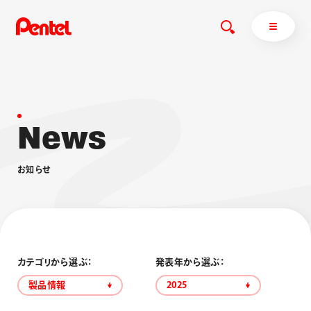
N
e
w
s
商品を探す
商品を探すトップ
お
知
ら
せ
ボールペン
ぺんてるについて
ペン
エナージェル
サインペン
オレンズ
マーカー
ぺんてるについてトップ
シャープペン
メッセージ
カテゴリから選ぶ：
発表年から選ぶ：
消し具
採用情報
製品情報
2025
ブラッシュ（筆）
運営会社