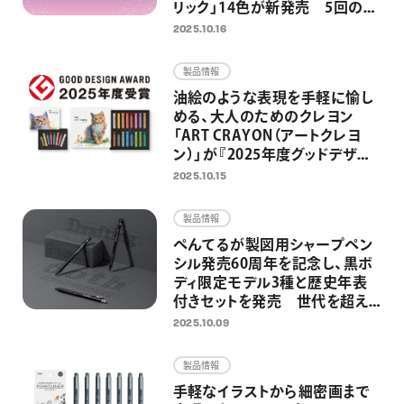
リック」14色が新発売 5回の限
定発売を経て、待望の定番化 ノ
2025.10.16
ートやイラスト、推し活グッズを
グリッターインキが華やかに彩
製品情報
る
油絵のような表現を手軽に愉し
める、大人のためのクレヨン
「ART CRAYON（アートクレヨ
ン）」が『2025年度グッドデザイ
ン賞』を受賞
2025.10.15
製品情報
ぺんてるが製図用シャープペン
シル発売60周年を記念し、黒ボ
ディ限定モデル3種と歴史年表
付きセットを発売 世代を超え
て、学生からアーティストに愛さ
2025.10.09
れる高機能シャープペンシル
製品情報
手軽なイラストから細密画まで