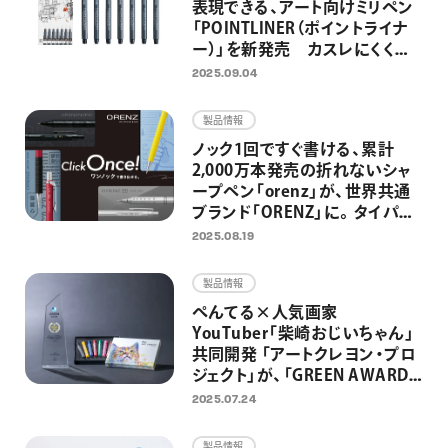
表現できる、アート向けミリペン
「POINTLINER（ポイントライナ
ー）」を新発売 カスレにくく安
定した描き心地で均一な線が描
2025.09.04
ける耐水・耐光のマーカー
製品情報
ノック1回ですぐ書ける、累計
2,000万本発売の折れないシャ
ープペン「orenz」が、世界共通
ブランド「ORENZ」に。タイパに
優れたZ世代向けシャープペン
2025.08.19
としてリニューアル
製品情報
ぺんてる×人気画家
YouTuber「柴崎おじいちゃん」
共同開発 「アートクレヨン・プロ
ジェクト」が、「GREEN AWARD
2024」のGOLDアワードを受
2025.07.24
賞 2025年8月より「100点のア
ートクレヨン画展」募集開始
製品情報