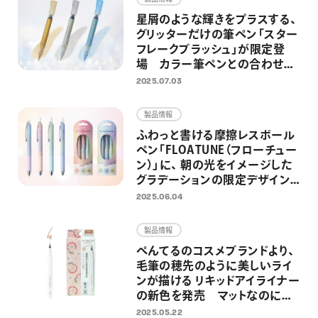
星屑のような輝きをプラスする、
グリッターだけの筆ペン「スター
フレークブラッシュ」が限定登
場 カラー筆ペンとの合わせ使
いを楽しめる限定セットも同時
2025.07.03
発売
製品情報
ふわっと書ける摩擦レスボール
ペン「FLOATUNE（フローチュー
ン）」に、 朝の光をイメージした
グラデーションの限定デザイン
が登場
2025.06.04
製品情報
ぺんてるのコスメブランドより、
毛筆の穂先のように美しいライ
ンが描ける リキッドアイライナー
の新色を発売 マットなのにツ
ヤもあるブラウン系の新色
2025.05.22