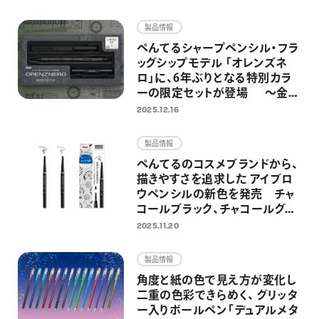
画材
製品情報
その他
ぺんてるシャープペンシル・フラ
ッグシップモデル 「オレンズネ
ロ」に、6年ぶりとなる特別カラ
ーの限定セットが登場 ～金属
製の替芯ケースとホルダー式消
2025.12.16
しゴムを組み合わせた特別仕様
～
製品情報
ぺんてるのコスメブランドから、
描きやすさを追求した アイブロ
ウペンシルの新色を発売 チャ
コールブラック、チャコールグレ
ーの2色を追加し、全5色展開に
2025.11.20
製品情報
角度と紙の色で見え方が変化し
二重の色彩できらめく、 グリッタ
ー入りボールペン「デュアルメタ