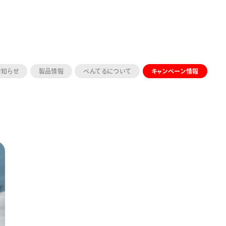
お知らせ
製品情報
ぺんてるについて
キャンペーン情報
ーン 限定
アートクレヨン
くるりら
sign