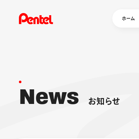
ホーム
商品を
ボールペン
ペン
N
e
w
s
マーカー
シャープペ
エナージェル
お
知
ら
せ
消し具
ブラッシュ（
画材
その他