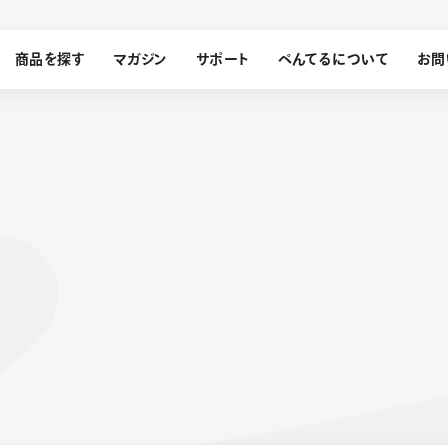
商品を探す
マガジン
サポート
ぺんてるについて
お問
探す
ぺんてるについて
ン
サインペン
オレンズ
メッセージ
採用情報
筆）
運営会社