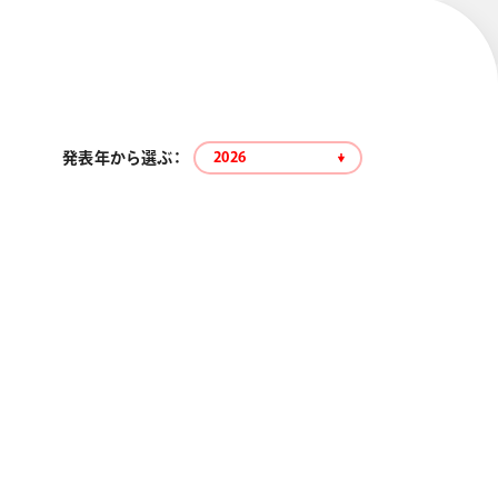
発表年から選ぶ：
2026
エナージェル コハレ
スマッシュ 限定 ダイヤ
モンドメタリックカラ
ーズ