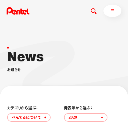
N
e
w
s
商品を探す
商品を探すトップ
お
知
ら
せ
ボールペン
ぺんてるについて
ペン
エナージェル
サインペン
オレンズ
マーカー
ぺんてるについてトップ
シャープペン
メッセージ
カテゴリから選ぶ：
発表年から選ぶ：
消し具
採用情報
ぺんてるについて
2020
ブラッシュ（筆）
運営会社