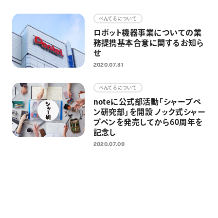
画材
ぺんてるについて
その他
ロボット機器事業についての業
務提携基本合意に関するお知ら
せ
2020.07.31
ぺんてるについて
noteに公式部活動「シャープペ
ン研究部」を開設 ノック式シャー
プペンを発売してから60周年を
記念し
2020.07.09