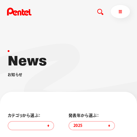
N
e
w
s
商品を探す
商品を探すトップ
お
知
ら
せ
ボールペン
ぺんてるについて
ペン
エナージェル
サインペン
オレンズ
マーカー
ぺんてるについてトップ
シャープペン
メッセージ
カテゴリから選ぶ：
発表年から選ぶ：
消し具
採用情報
2025
ブラッシュ（筆）
運営会社