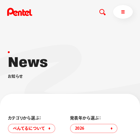
N
e
w
s
商品を探す
商品を探すトップ
お
知
ら
せ
ボールペン
ぺんてるについて
ペン
エナージェル
サインペン
オレンズ
マーカー
ぺんてるについてトップ
シャープペン
メッセージ
カテゴリから選ぶ：
発表年から選ぶ：
消し具
採用情報
ぺんてるについて
2026
ブラッシュ（筆）
運営会社