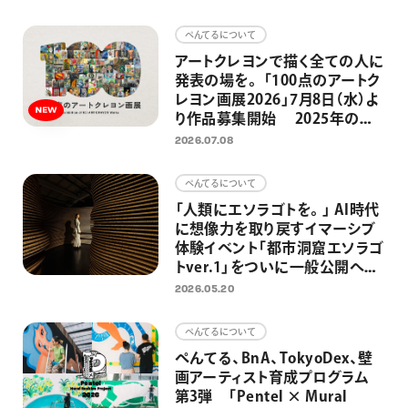
画材
ぺんてるについて
その他
アートクレヨンで描く全ての人に
発表の場を。 「100点のアートク
レヨン画展2026」7月8日（水）よ
り作品募集開始 2025年の応
募総数約2300点、今年も応募作
2026.07.08
品の中から100点を日比谷
OKUROJIで展示
ぺんてるについて
「人類にエソラゴトを。」 AI時代
に想像力を取り戻すイマーシブ
体験イベント「都市洞窟エソラゴ
トver.1」をついに一般公開へ
大平貴之氏監修－先史時代の洞
2026.05.20
窟壁画と原始の満天の星空を日
比谷で
ぺんてるについて
ぺんてる、BnA、TokyoDex、壁
画アーティスト育成プログラム
第3弾 「Pentel × Mural