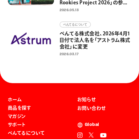
Rookies Project 2026」の参加
者募集開始 東京・日本橋3カ
2026.05.13
所の制作場所を4組に提供 街
と人をアートでつなぎ、アートを
ぺんてるについて
日常にするための取り組みとし
ぺんてる株式会社、2026年4月1
て
日付で法人名を「アストラム株式
会社」に変更
2026.03.17
ホーム
お知らせ
商品を探す
お問い合わせ
マガジン
サポート
Global
ぺんてるについて