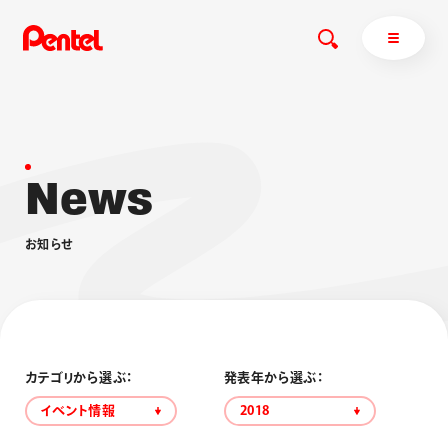
N
e
w
s
商品を探す
商品を探すトップ
お
知
ら
せ
ボールペン
ぺんてるについて
ペン
エナージェル
サインペン
オレンズ
マーカー
ぺんてるについてトップ
シャープペン
メッセージ
カテゴリから選ぶ：
発表年から選ぶ：
消し具
採用情報
イベント情報
2018
ブラッシュ（筆）
運営会社