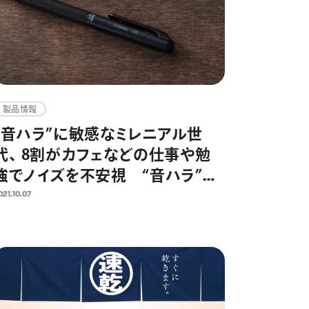
製品情報
“音ハラ”に敏感なミレニアル世
代、 8割がカフェなどの仕事や勉
強でノイズを不安視 “音ハラ”に
敏感な20代～30代をターゲット
021.10.07
に、静音設計の油性ボールペン
Calme（カルム）を12月より販売開
始