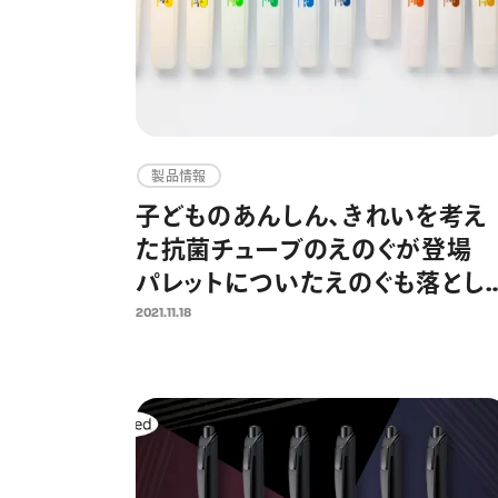
製品情報
子どものあんしん、きれいを考え
た抗菌チューブのえのぐが登場
パレットについたえのぐも落とし
やすい「クリーンえのぐ」 2021年
2021.11.18
12月6日より発売