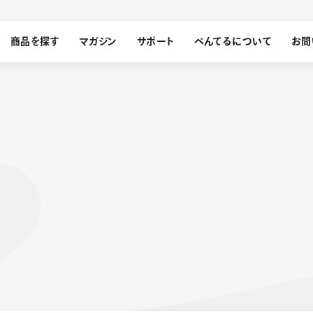
商品を探す
マガジン
サポート
ぺんてるについて
お問
探す
ぺんてるについて
ン
サインペン
オレンズ
メッセージ
採用情報
筆）
運営会社