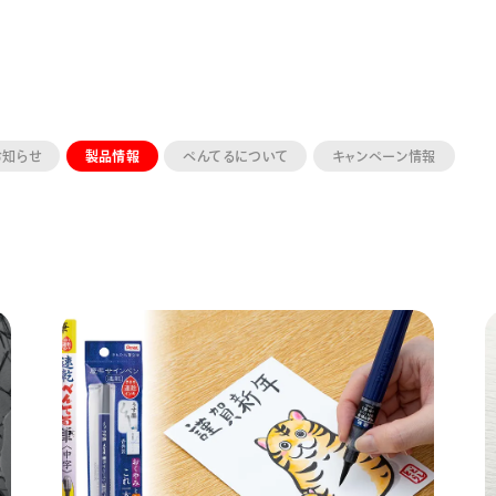
お知らせ
製品情報
ぺんてるについて
キャンペーン情報
ーン 限定
アートクレヨン
くるりら
sign