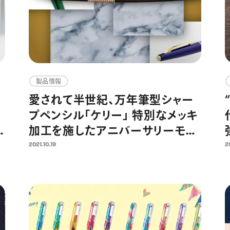
製品情報
愛されて半世紀、万年筆型シャー
プペンシル「ケリー」 特別なメッキ
加工を施したアニバーサリーモデ
ル 2021年11月15日より限定発売
2021.10.19
2