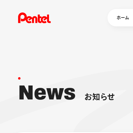
ホーム
商品を
ボールペン
ペン
N
e
w
s
マーカー
シャープペ
エナージェル
お
知
ら
せ
消し具
ブラッシュ（
画材
その他