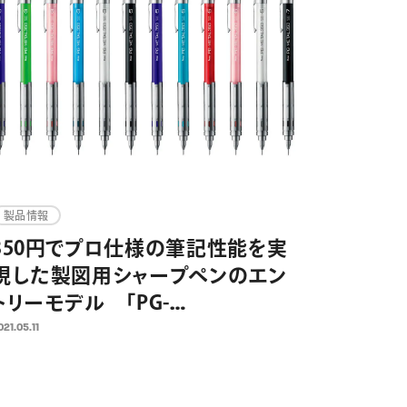
製品情報
350円でプロ仕様の筆記性能を実
現した製図用シャープペンのエン
トリーモデル 「PG-
METAL350（ピージーメタルサン
021.05.11
ゴーゼロ）」 2021年5月25日発売