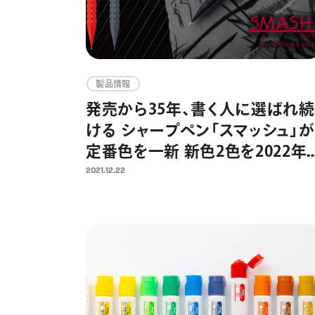
製品情報
発売から35年、書く人に選ばれ続
ける シャープペン「スマッシュ」が
定番色を一新 新色2色を2022年
月28日（金）発売 3色展開に
2021.12.22