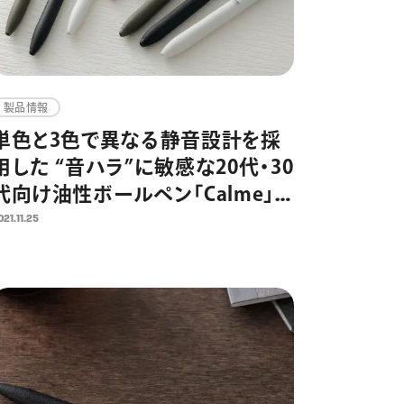
製品情報
単色と3色で異なる静音設計を採
用した “音ハラ”に敏感な20代・30
代向け油性ボールペン「Calme」
12月15日（水）より発売開始
021.11.25