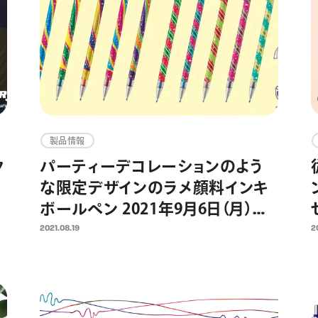
製品情報
ク
パーティーデコレーションのよう
な限定デザインのラメ顔料インキ
ボールペン 2021年9月6日（月）数
ン
量限定発売
2021.08.19
2