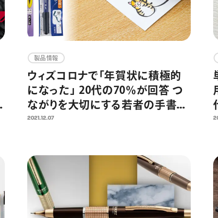
製品情報
ウィズコロナで「年賀状に積極的
になった」 20代の70％が回答 つ
1
ながりを大切にする若者の手書き
年賀状におすすめの速乾ぺんてる
2021.12.07
2
筆！