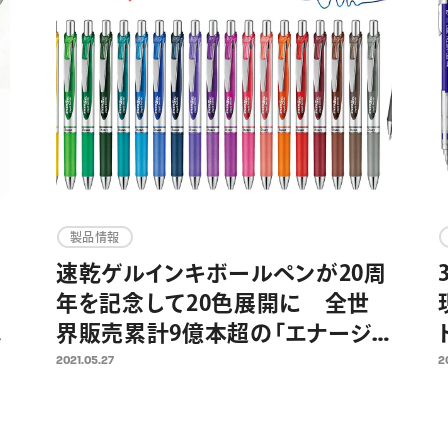
製品情報
×
速乾ゲルインキボールペンが20周
年を記念して20色展開に 全世
い
界販売累計9億本超の「エナージェ
ル」発売20周年企画第一弾として
2021.05.27
2
発
2021年6月11日より新色を限定発
売