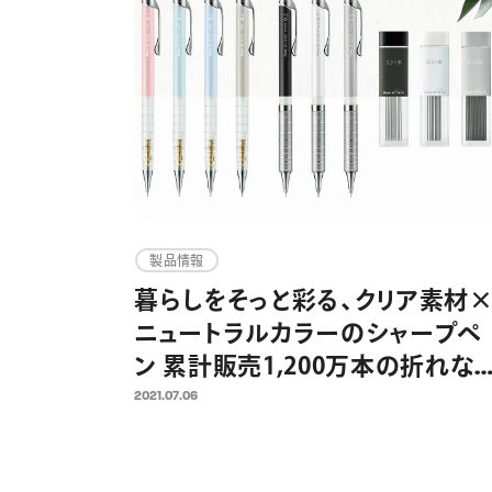
製品情報
暮らしをそっと彩る、クリア素材
ニュートラルカラーのシャープペ
ン 累計販売1,200万本の折れな
シャープペン オレンズシリーズよ
2021.07.06
り 2021年7月16日（金）数量限定
売