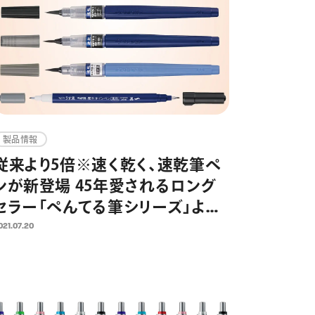
製品情報
従来より5倍※速く乾く、速乾筆ペ
ンが新登場 45年愛されるロング
セラー「ぺんてる筆シリーズ」よ
り 2021年8月6日発売
021.07.20