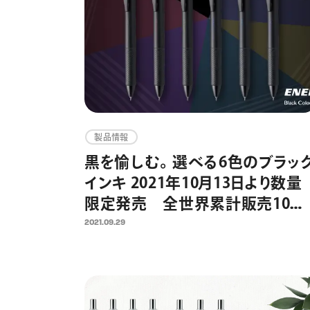
製品情報
黒を愉しむ。選べる6色のブラッ
インキ 2021年10月13日より数量
限定発売 全世界累計販売10億
本超の速乾ゲルインキボールペ
2021.09.29
「エナージェル」発売20周年企画
第2弾