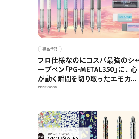
製品情報
プロ仕様なのにコスパ最強のシ
ープペン「PG-METAL350」に、 心
が動く瞬間を切り取ったエモカラ
ーの限定モデルが登場 2022年
2022.07.06
月20日（水）より限定発売