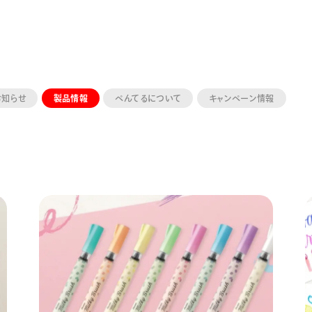
お知らせ
製品情報
ぺんてるについて
キャンペーン情報
ーン 限定
アートクレヨン
くるりら
sign