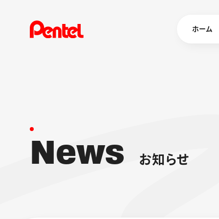
ホーム
商品を
ボールペン
ペン
N
e
w
s
マーカー
シャープペ
エナージェル
お
知
ら
せ
消し具
ブラッシュ（
画材
その他