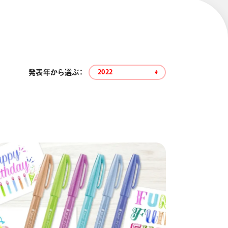
発表年から選ぶ：
2022
エナージェル コハレ
スマッシュ 限定 ダイヤ
モンドメタリックカラ
ーズ