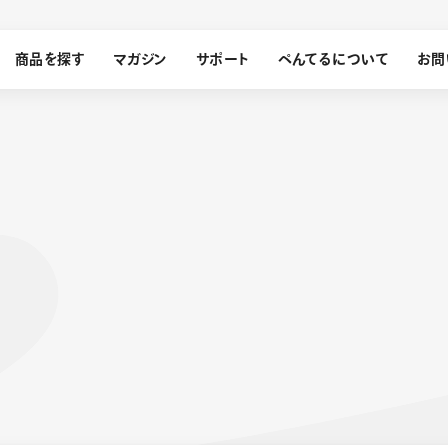
商品を探す
マガジン
サポート
ぺんてるについて
お問
探す
ぺんてるについて
ン
サインペン
オレンズ
メッセージ
採用情報
筆）
運営会社