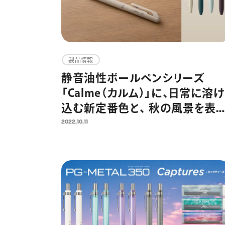
製品情報
静音油性ボールペンシリーズ
「Calme（カルム）」に、日常に溶け
込む新定番色と、 秋の風景を表
した限定色が登場 10月20日
2022.10.11
（木）より発売開始 「Calme（カル
ム）シリーズ」が『2022年度グッド
デザイン賞』を受賞