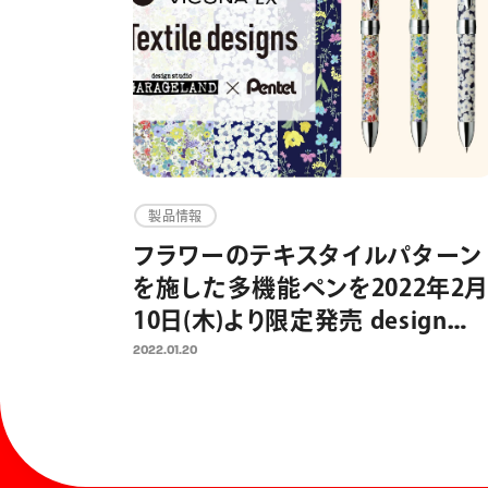
製品情報
フラワーのテキスタイルパターン
を施した多機能ペンを2022年2月
10日(木)より限定発売 design
studio GARAGELANDとコラボレ
2022.01.20
ーション