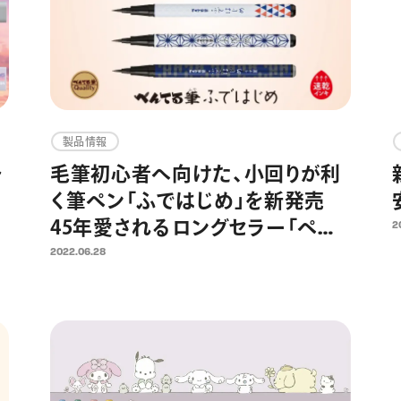
製品情報
ャ
毛筆初心者へ向けた、小回りが利
く筆ペン「ふではじめ」を新発売
45年愛されるロングセラー「ぺん
2
7
てる筆シリーズ」より 2022年7月
2022.06.28
12日発売