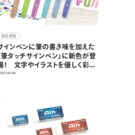
製品情報
サインペンに筆の書き味を加えた
「筆タッチサインペン」に新色が登
場！ 文字やイラストを優しく彩る
ソフトカラー6色を追加し、全24色
022.09.06
展開に