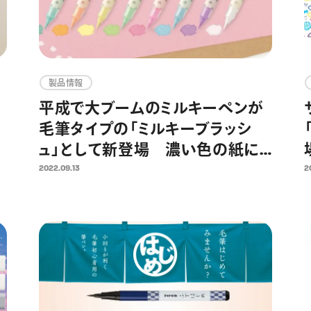
製品情報
平成で大ブームのミルキーペンが
毛筆タイプの「ミルキーブラッシ
現
ュ」として新登場 濃い色の紙に
もしっかりキレイに描ける、心とき
2022.09.13
2
めくパステルカラー筆ペン