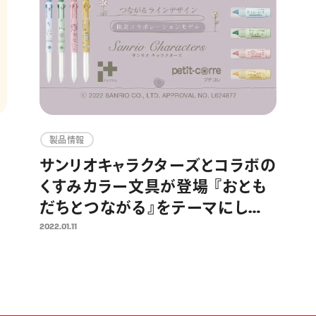
製品情報
サンリオキャラクターズとコラボの
くすみカラー文具が登場 『おとも
だちとつながる』をテーマにした
カスタマイズペン「アイプラス」と
2022.01.11
修正テープ「プチコレ」の限定デザ
イン