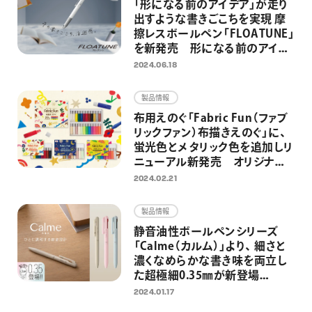
「形になる前のアイデア」が走り
出すような書きごこちを実現 摩
擦レスボールペン「FLOATUNE」
を新発売 形になる前のアイデ
アとメモに関する1000名意識調
2024.06.18
査を実施
製品情報
布用えのぐ「Fabric Fun（ファブ
リックファン）布描きえのぐ」に、
蛍光色とメタリック色を追加しリ
ニューアル新発売 オリジナル
グッズ制作を気軽に楽しめる
2024.02.21
製品情報
静音油性ボールペンシリーズ
「Calme（カルム）」より、 細さと
濃くなめらかな書き味を両立し
た超極細0.35㎜が新登場
0.5/0.7㎜の3色ボールペン限定
2024.01.17
色と合わせて1月31日（水）より