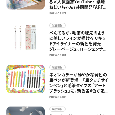
る×人気画家YouTuber「柴崎
おじいちゃん」共同開発「ART
CRAYON（アートクレヨン）」を一
2024.09.25
般発売 ワインを嗜みながら描
く大人のためのアートワークショ
製品情報
ップも開催
ぺんてるが、毛筆の穂先のよう
に美しいラインが描ける リキッ
ドアイライナーの新色を発売
グレーベージュ、ローシェンナの
2色を追加し全5色展開に
2024.09.03
製品情報
ネオンカラーが鮮やかな発色の
筆ペンが新登場 「筆タッチサイ
ンペン」と毛筆タイプの「アート
ブラッシュ」に、新色各6色が追
加
2024.07.02
製品情報