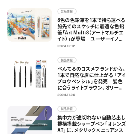
画材
製品情報
その他
8色の色鉛筆を1本で持ち運べる
旅先でのスケッチに最適な色鉛
筆「Art Multi8（アートマルチエ
イト）」が登場 ユーザーイノベ
ーションから、アートシーンに特
2024.12.12
化した1本へ
製品情報
ぺんてるのコスメブランドから、
1本で自然な眉に仕上がる 「アイ
ブロウペンシル」を発売 髪色
に合うライトブラウン、オリーブ
ブラウン、ダークブラウンの全3
2024.11.26
色を展開
製品情報
集中力が途切れない自動芯出し
機構搭載シャープペン「オレンズ
AT」に、メタリック×ニュアンス