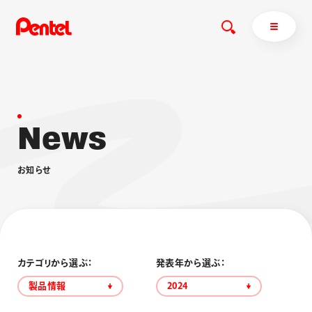
N
e
w
s
商品を探す
商品を探すトップ
お
知
ら
せ
ボールペン
ぺんてるについて
ペン
エナージェル
サインペン
オレンズ
マーカー
ぺんてるについてトップ
シャープペン
メッセージ
カテゴリから選ぶ：
発表年から選ぶ：
消し具
採用情報
製品情報
2024
ブラッシュ（筆）
運営会社