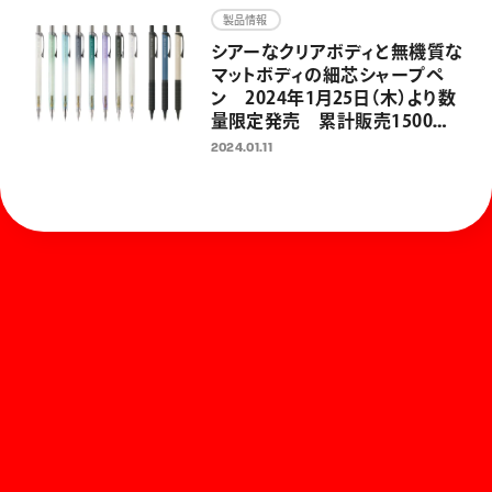
発売開始
製品情報
シアーなクリアボディと無機質な
マットボディの細芯シャープペ
ン 2024年1月25日（木）より数
量限定発売 累計販売1500万
本の折れないシャープペン「オ
2024.01.11
レンズ」発売10周年企画 第二弾
ホーム
お知らせ
商品を探す
お問い合わせ
マガジン
サポート
Global
ぺんてるについて
運営会社