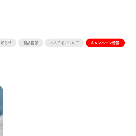
お知らせ
製品情報
ぺんてるについて
キャンペーン情報
ーン 限定
アートクレヨン
くるりら
sign