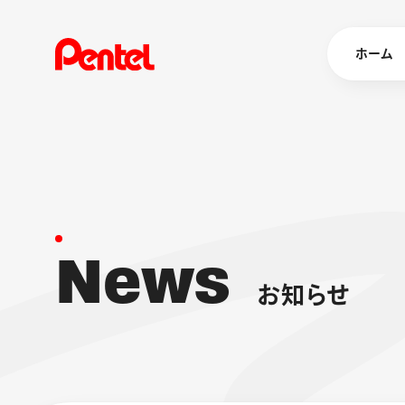
ホーム
商品を
ボールペン
ペン
N
e
w
s
マーカー
シャープペ
エナージェル
お
知
ら
せ
消し具
ブラッシュ（
画材
その他