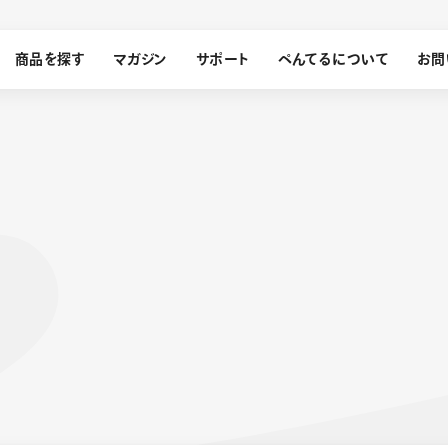
商品を探す
マガジン
サポート
ぺんてるについて
お問
探す
ぺんてるについて
ン
サインペン
オレンズ
メッセージ
採用情報
筆）
運営会社