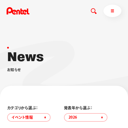
N
e
w
s
商品を探す
商品を探すトップ
お
知
ら
せ
ボールペン
ぺんてるについて
ペン
エナージェル
サインペン
オレンズ
マーカー
ぺんてるについてトップ
シャープペン
メッセージ
カテゴリから選ぶ：
発表年から選ぶ：
消し具
採用情報
イベント情報
2026
ブラッシュ（筆）
運営会社