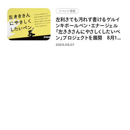
画材
イベント情報
その他
左利きでも汚れず書けるゲルイ
ンキボールペン・エナージェル
「左ききさんにやさしくしたいペ
ン」プロジェクトを展開 8月13
日 国際左利きの日に向けた「左
2026.08.07
ききさん専用広告」・銭湯イベン
トを実施