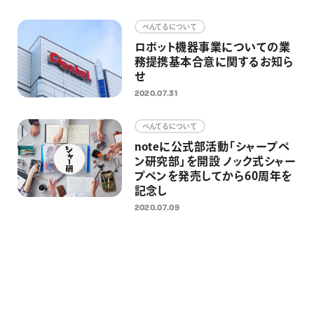
画材
ぺんてるについて
その他
ロボット機器事業についての業
務提携基本合意に関するお知ら
せ
2020.07.31
ぺんてるについて
noteに公式部活動「シャープペ
ン研究部」を開設 ノック式シャー
プペンを発売してから60周年を
記念し
2020.07.09