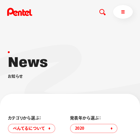
N
e
w
s
商品を探す
商品を探すトップ
お
知
ら
せ
ボールペン
ぺんてるについて
ペン
エナージェル
サインペン
オレンズ
マーカー
ぺんてるについてトップ
シャープペン
メッセージ
カテゴリから選ぶ：
発表年から選ぶ：
消し具
採用情報
ぺんてるについて
2020
ブラッシュ（筆）
運営会社