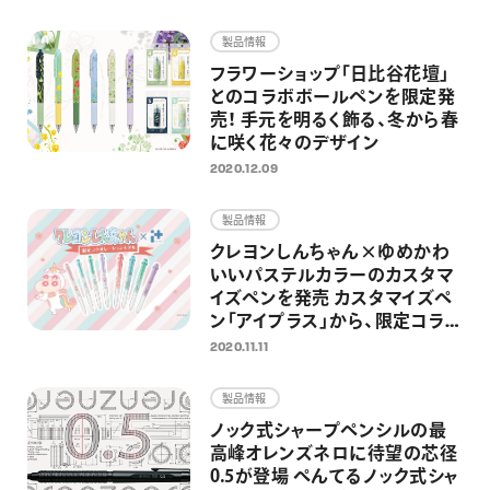
画材
製品情報
その他
フラワーショップ「日比谷花壇」
とのコラボボールペンを限定発
売！ 手元を明るく飾る、冬から春
に咲く花々のデザイン
2020.12.09
製品情報
クレヨンしんちゃん×ゆめかわ
いいパステルカラーのカスタマ
イズペンを発売 カスタマイズペ
ン「アイプラス」から、限定コラ
ボレーションデザイン登場
2020.11.11
製品情報
ノック式シャープペンシルの最
高峰オレンズネロに待望の芯径
0.5が登場 ぺんてるノック式シャ