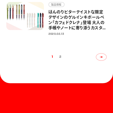
製品情報
ほんのりビターテイストな限定
デザインのゲルインキボールペ
ン「カフェドクレナ」登場 大人の
手帳やノートに寄り添うカスタマ
イズペンとラインマーカーもシリ
2020.02.13
ーズ展開
1
2
ホーム
お知らせ
商品を探す
お問い合わせ