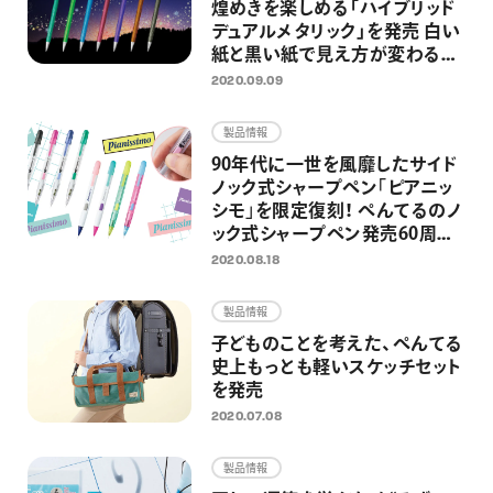
煌めきを楽しめる「ハイブリッド
デュアルメタリック」を発売 白い
紙と黒い紙で見え方が変わるラ
メペンの限定カラー
2020.09.09
製品情報
90年代に一世を風靡したサイド
ノック式シャープペン｢ピアニッ
シモ｣を限定復刻！ ぺんてるのノ
ック式シャープペン発売60周年
企画の第一弾として
2020.08.18
製品情報
子どものことを考えた、ぺんてる
史上もっとも軽いスケッチセット
を発売
2020.07.08
製品情報