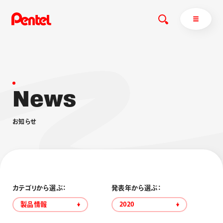
N
e
w
s
商品を探す
商品を探すトップ
お
知
ら
せ
ボールペン
ぺんてるについて
ペン
エナージェル
サインペン
オレンズ
マーカー
ぺんてるについてトップ
シャープペン
メッセージ
カテゴリから選ぶ：
発表年から選ぶ：
消し具
採用情報
製品情報
2020
ブラッシュ（筆）
運営会社