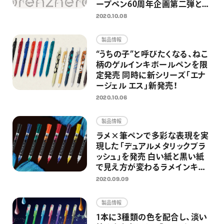
ープペン60周年企画第二弾とし
て
2020.10.08
製品情報
“うちの子”と呼びたくなる、ねこ
柄のゲルインキボールペンを限
定発売 同時に新シリーズ「エナ
ージェル エス」新発売！
2020.10.06
製品情報
ラメ×筆ペンで多彩な表現を実
現した「デュアルメタリックブラ
ッシュ」を発売 白い紙と黒い紙
で見え方が変わるラメインキを
搭載
2020.09.09
製品情報
1本に3種類の色を配合し、淡い