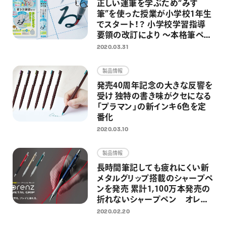
正しい運筆を学ぶため“みず
筆”を使った授業が小学校1年生
でスタート！？ 小学校学習指導
要領の改訂により ～本格筆ペン
のぺんてるから、小学校低学年
2020.03.31
向け書写専用のみず筆を発売～
製品情報
発売40周年記念の大きな反響を
受け 独特の書き味がクセになる
「プラマン」の新インキ6色を定
番化
2020.03.10
製品情報
長時間筆記しても疲れにくい新
メタルグリップ搭載のシャープペ
ンを発売 累計1,100万本発売の
折れないシャープペン オレン
ズシリーズより
2020.02.20