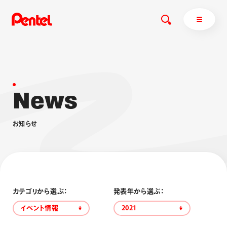
N
e
w
s
商品を探す
商品を探すトップ
お
知
ら
せ
ボールペン
ぺんてるについて
ペン
エナージェル
サインペン
オレンズ
マーカー
ぺんてるについてトップ
シャープペン
メッセージ
カテゴリから選ぶ：
発表年から選ぶ：
消し具
採用情報
イベント情報
2021
ブラッシュ（筆）
運営会社