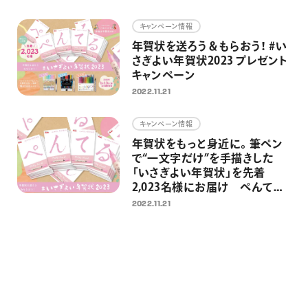
画材
キャンペーン情報
その他
年賀状を送ろう＆もらおう！ #い
さぎよい年賀状2023 プレゼント
キャンペーン
2022.11.21
キャンペーン情報
年賀状をもっと身近に。筆ペン
で“一文字だけ”を手描きした
「いさぎよい年賀状」を先着
2,023名様にお届け ぺんてる
に年賀状を送ると筆ペンが当た
2022.11.21
るキャンペーンも同時開催