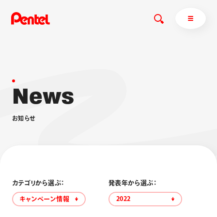
N
e
w
s
商品を探す
商品を探すトップ
お
知
ら
せ
ボールペン
ぺんてるについて
ペン
エナージェル
サインペン
オレンズ
マーカー
ぺんてるについてトップ
シャープペン
メッセージ
カテゴリから選ぶ：
発表年から選ぶ：
消し具
採用情報
キャンペーン情報
2022
ブラッシュ（筆）
運営会社