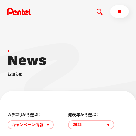
N
e
w
s
商品を探す
商品を探すトップ
お
知
ら
せ
ボールペン
ぺんてるについて
ペン
エナージェル
サインペン
オレンズ
マーカー
ぺんてるについてトップ
シャープペン
メッセージ
カテゴリから選ぶ：
発表年から選ぶ：
消し具
採用情報
キャンペーン情報
2023
ブラッシュ（筆）
運営会社