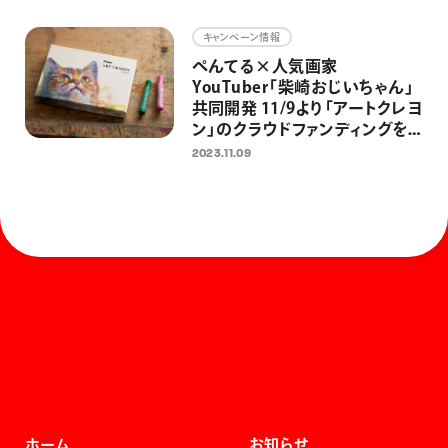
キャンペーン情報
ぺんてる×人気画家
YouTuber「柴崎おじいちゃん」
共同開発 11/9より「アートクレヨ
ン」のクラウドファンディングを
開始 ぺんてる初のクラファン
2023.11.09
で、大人の日常にアートを届ける
ホーム
お知らせ