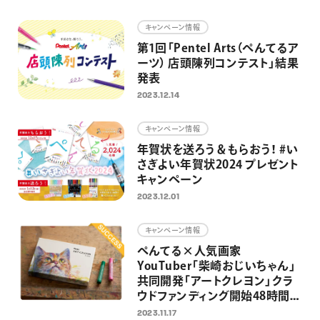
画材
キャンペーン情報
その他
第1回「Pentel Arts（ぺんてるア
ーツ） 店頭陳列コンテスト」結果
発表
2023.12.14
キャンペーン情報
年賀状を送ろう＆もらおう！ #い
さぎよい年賀状2024 プレゼント
キャンペーン
2023.12.01
キャンペーン情報
ぺんてる×人気画家
YouTuber「柴崎おじいちゃん」
共同開発「アートクレヨン」クラ
ウドファンディング開始48時間で
目標達成
2023.11.17