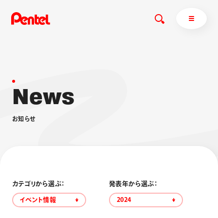
N
e
w
s
商品を探す
商品を探すトップ
お
知
ら
せ
ボールペン
ぺんてるについて
ペン
エナージェル
サインペン
オレンズ
マーカー
ぺんてるについてトップ
シャープペン
メッセージ
カテゴリから選ぶ：
発表年から選ぶ：
消し具
採用情報
イベント情報
2024
ブラッシュ（筆）
運営会社