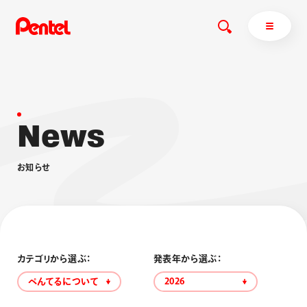
N
e
w
s
商品を探す
商品を探すトップ
お
知
ら
せ
ボールペン
ぺんてるについて
ペン
エナージェル
サインペン
オレンズ
マーカー
ぺんてるについてトップ
シャープペン
メッセージ
カテゴリから選ぶ：
発表年から選ぶ：
消し具
採用情報
ぺんてるについて
2026
ブラッシュ（筆）
運営会社