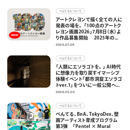
画材
ぺんてるについて
その他
アートクレヨンで描く全ての人に
発表の場を。 「100点のアートク
レヨン画展2026」7月8日（水）よ
り作品募集開始 2025年の応
募総数約2300点、今年も応募作
2026.07.08
品の中から100点を日比谷
OKUROJIで展示
ぺんてるについて
「人類にエソラゴトを。」 AI時代
に想像力を取り戻すイマーシブ
体験イベント「都市洞窟エソラゴ
トver.1」をついに一般公開へ
大平貴之氏監修－先史時代の洞
2026.05.20
窟壁画と原始の満天の星空を日
比谷で
ぺんてるについて
ぺんてる、BnA、TokyoDex、壁
画アーティスト育成プログラム
第3弾 「Pentel × Mural