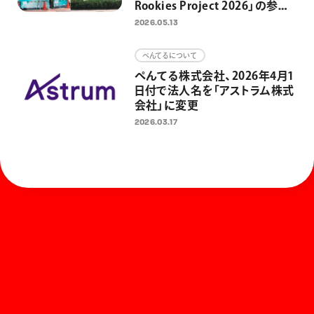
Rookies Project 2026」の参加
者募集開始 東京・日本橋3カ
2026.05.13
所の制作場所を4組に提供 街
と人をアートでつなぎ、アートを
ぺんてるについて
日常にするための取り組みとし
ぺんてる株式会社、2026年4月1
て
日付で法人名を「アストラム株式
会社」に変更
2026.03.17
ホーム
お知らせ
商品を探す
お問い合わせ
マガジン
サポート
Global
ぺんてるについて