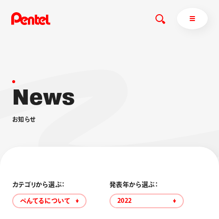
N
e
w
s
商品を探す
商品を探すトップ
お
知
ら
せ
ボールペン
ぺんてるについて
ペン
エナージェル
サインペン
オレンズ
マーカー
ぺんてるについてトップ
シャープペン
メッセージ
カテゴリから選ぶ：
発表年から選ぶ：
消し具
採用情報
ぺんてるについて
2022
ブラッシュ（筆）
運営会社