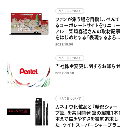
画材
ぺんてるについて
その他
ファンが集う場を目指し、ぺんて
るコーポレートサイトをリニュー
アル 柴崎春通さんの取材記事
をはじめとする「表現するよろこ
び」を伝えるウェブマガジン新設
2022.10.06
ぺんてるについて
当社株主変更に関するお知らせ
2022.09.30
ぺんてるについて
カネボウ化粧品と『精密シャー
プ筆』を共同開発 筆の繊維1本1
本まで描きやすさを徹底追求し
た「ケイト スーパーシャープライ