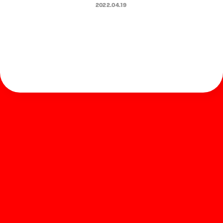
ナーEX3.0」に搭載
2022.04.19
ホーム
お知らせ
商品を探す
お問い合わせ
マガジン
サポート
Global
ぺんてるについて
運営会社