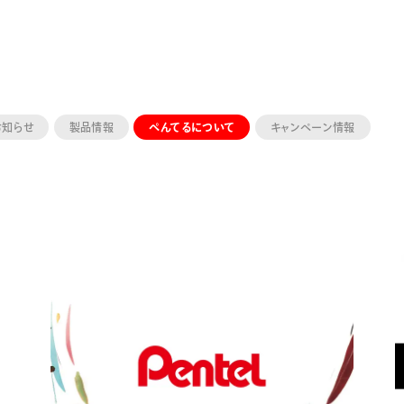
お知らせ
製品情報
ぺんてるについて
キャンペーン情報
ーン 限定
アートクレヨン
くるりら
sign