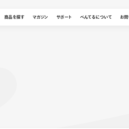
商品を探す
マガジン
サポート
ぺんてるについて
お問
探す
ぺんてるについて
ン
サインペン
オレンズ
メッセージ
採用情報
筆）
運営会社