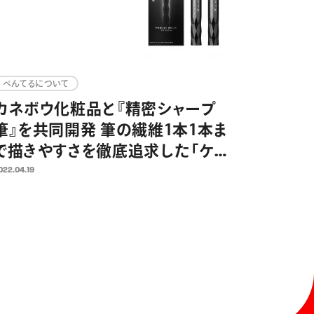
ぺんてるについて
カネボウ化粧品と『精密シャープ
筆』を共同開発 筆の繊維1本1本ま
で描きやすさを徹底追求した「ケイ
ト スーパーシャープライナー
022.04.19
EX3.0」に搭載