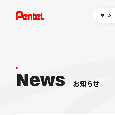
ホーム
商品を
ボールペン
ペン
N
e
w
s
マーカー
シャープペ
エナージェル
お
知
ら
せ
消し具
ブラッシュ（
画材
その他