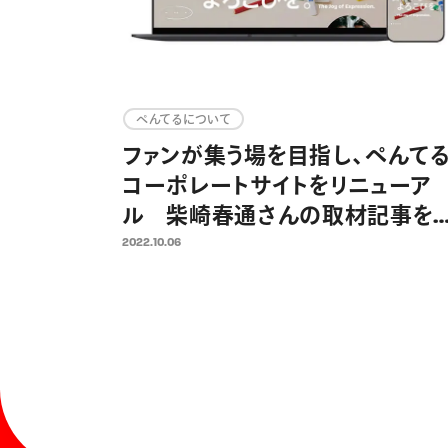
ぺんてるについて
ファンが集う場を目指し、ぺんて
コーポレートサイトをリニューア
ル 柴崎春通さんの取材記事を
じめとする「表現するよろこび」を
2022.10.06
伝えるウェブマガジン新設