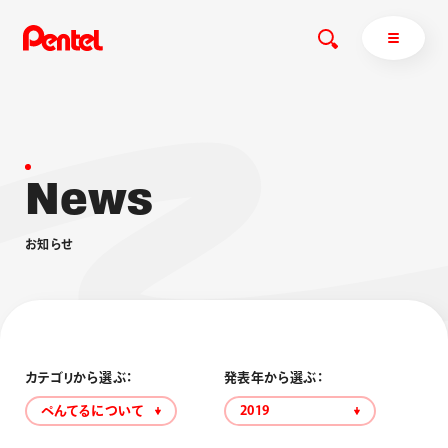
N
e
w
s
商品を探す
商品を探すトップ
お
知
ら
せ
ボールペン
ぺんてるについて
ペン
エナージェル
サインペン
オレンズ
マーカー
ぺんてるについてトップ
シャープペン
メッセージ
カテゴリから選ぶ：
発表年から選ぶ：
消し具
採用情報
ぺんてるについて
2019
ブラッシュ（筆）
運営会社