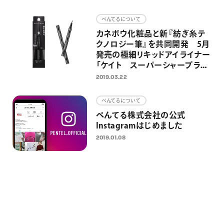
画材
ぺんてるについて
その他
カネボウ化粧品と新『紡ぎ糸テ
クノロジー筆』を共同開発 5月
発売の極細リキッドアイライナー
「ケイト スーパーシャープライ
ナーEX2.0」に搭載
2019.03.22
ぺんてるについて
ぺんてる株式会社の公式
Instagramはじめました
2019.01.08