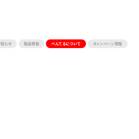
お知らせ
製品情報
ぺんてるについて
キャンペーン情報
ーン 限定
アートクレヨン
くるりら
sign