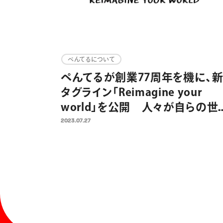
ぺんてるについて
ぺんてるが創業77周年を機に、
タグライン「Reimagine your
world」を公開 人々が自らの世
界を描くことを支援し、共に未来
2023.07.27
描いていくために