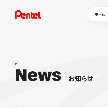
ホーム
商品を
ボールペン
ペン
N
e
w
s
マーカー
シャープペ
エナージェル
お
知
ら
せ
消し具
ブラッシュ（
画材
その他