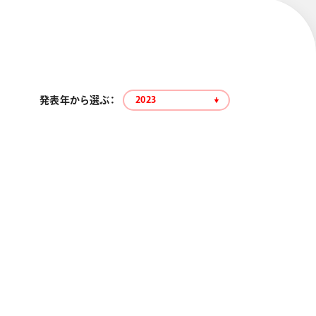
発表年から選ぶ：
2023
エナージェル コハレ
スマッシュ 限定 ダイヤ
モンドメタリックカラ
ーズ