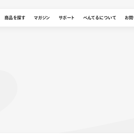
商品を探す
マガジン
サポート
ぺんてるについて
お問
探す
ぺんてるについて
ン
サインペン
オレンズ
メッセージ
採用情報
筆）
運営会社