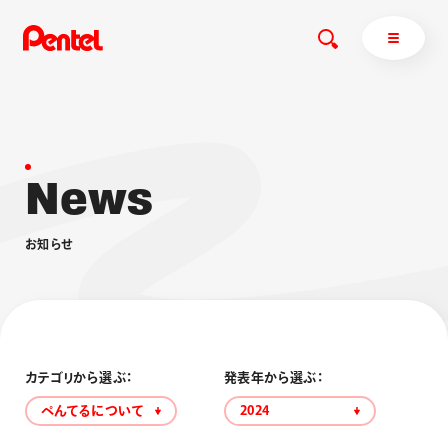
N
e
w
s
商品を探す
商品を探すトップ
お
知
ら
せ
ボールペン
ぺんてるについて
ペン
エナージェル
サインペン
オレンズ
マーカー
ぺんてるについてトップ
シャープペン
メッセージ
カテゴリから選ぶ：
発表年から選ぶ：
消し具
採用情報
ぺんてるについて
2024
ブラッシュ（筆）
運営会社