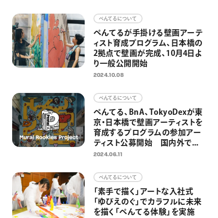
画材
ぺんてるについて
その他
ぺんてるが手掛ける壁画アーテ
ィスト育成プログラム、日本橋の
2拠点で壁画が完成、10月4日よ
り一般公開開始
2024.10.08
ぺんてるについて
ぺんてる、BnA、TokyoDexが東
京・日本橋で壁画アーティストを
育成するプログラムの参加アー
ティスト公募開始 国内外で活
躍のアーティストYUSEI
2024.06.11
SAGAWAがメンターで参加
ぺんてるについて
「素手で描く」アートな入社式
「ゆびえのぐ」でカラフルに未来
を描く「ぺんてる体験」を実施