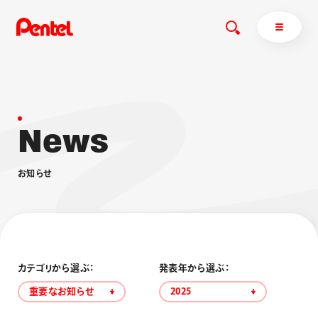
N
e
w
s
商品を探す
商品を探すトップ
お
知
ら
せ
ボールペン
ぺんてるについて
ペン
エナージェル
サインペン
オレンズ
マーカー
ぺんてるについてトップ
シャープペン
メッセージ
カテゴリから選ぶ：
発表年から選ぶ：
消し具
採用情報
重要なお知らせ
2025
ブラッシュ（筆）
運営会社