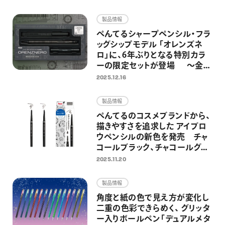
画材
製品情報
その他
ぺんてるシャープペンシル・フラ
ッグシップモデル 「オレンズネ
ロ」に、6年ぶりとなる特別カラ
ーの限定セットが登場 ～金属
製の替芯ケースとホルダー式消
2025.12.16
しゴムを組み合わせた特別仕様
～
製品情報
ぺんてるのコスメブランドから、
描きやすさを追求した アイブロ
ウペンシルの新色を発売 チャ
コールブラック、チャコールグレ
ーの2色を追加し、全5色展開に
2025.11.20
製品情報
角度と紙の色で見え方が変化し
二重の色彩できらめく、 グリッタ
ー入りボールペン「デュアルメタ