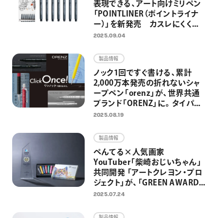
表現できる、アート向けミリペン
「POINTLINER（ポイントライナ
ー）」を新発売 カスレにくく安
定した描き心地で均一な線が描
2025.09.04
ける耐水・耐光のマーカー
製品情報
ノック1回ですぐ書ける、累計
2,000万本発売の折れないシャ
ープペン「orenz」が、世界共通
ブランド「ORENZ」に。タイパに
優れたZ世代向けシャープペン
2025.08.19
としてリニューアル
製品情報
ぺんてる×人気画家
YouTuber「柴崎おじいちゃん」
共同開発 「アートクレヨン・プロ
ジェクト」が、「GREEN AWARD
2024」のGOLDアワードを受
2025.07.24
賞 2025年8月より「100点のア
ートクレヨン画展」募集開始
製品情報