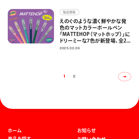
「Cork（コルク）」を追加し、全6
色展開に
製品情報
えのぐのような濃く鮮やかな発
色のマットカラーボールペン
「MATTEHOP（マットホップ）」に
ドリーミーな7色が新登場、全21
色展開に 「文房具屋さん大賞
2025.02.06
2024」大賞受賞商品に新色が追
加
1
2
ホーム
お知らせ
商品を探す