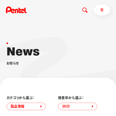
N
e
w
s
商品を探す
商品を探すトップ
お
知
ら
せ
ボールペン
ぺんてるについて
ペン
エナージェル
サインペン
オレンズ
マーカー
ぺんてるについてトップ
シャープペン
メッセージ
カテゴリから選ぶ：
発表年から選ぶ：
消し具
採用情報
製品情報
2025
ブラッシュ（筆）
運営会社