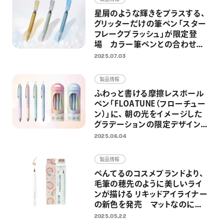
星屑のような輝きをプラスする、
グリッターだけの筆ペン「スター
フレークブラッシュ」が限定登
場 カラー筆ペンとの合わせ使
いを楽しめる限定セットも同時
2025.07.03
発売
製品情報
ふわっと書ける摩擦レスボール
ペン「FLOATUNE（フローチュー
ン）」に、 朝の光をイメージした
グラデーションの限定デザイン
が登場
2025.06.04
製品情報
ぺんてるのコスメブランドより、
毛筆の穂先のように美しいライ
ンが描ける リキッドアイライナー
の新色を発売 マットなのにツ
ヤもあるブラウン系の新色
2025.05.22