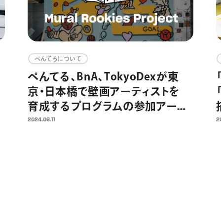
ぺんてるについて
ぺんてる、BnA、TokyoDexが東
京・日本橋で壁画アーティストを
般
育成するプログラムの参加アーテ
ィスト公募開始 国内外で活躍の
2024.06.11
2
アーティストYUSEI SAGAWAがメ
ンターで参加