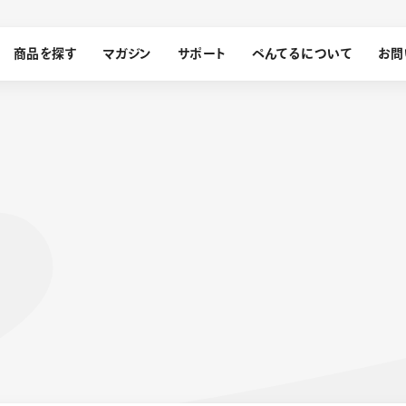
商品を探す
マガジン
サポート
ぺんてるについて
お問
探す
ぺんてるについて
ン
サインペン
オレンズ
メッセージ
採用情報
筆）
運営会社