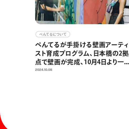
ぺんてるについて
ぺんてるが手掛ける壁画アーティ
スト育成プログラム、日本橋の2拠
点で壁画が完成、10月4日より一
公開開始
2024.10.08