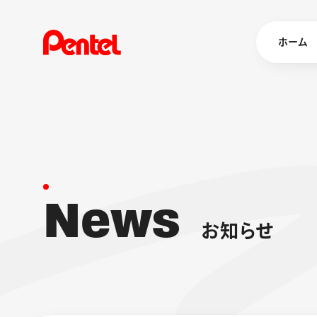
ホーム
商品を
ボールペン
ペン
N
e
w
s
マーカー
シャープペ
エナージェル
お
知
ら
せ
消し具
ブラッシュ（
画材
その他