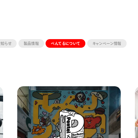
お知らせ
製品情報
ぺんてるについて
キャンペーン情報
ーン 限定
アートクレヨン
くるりら
sign