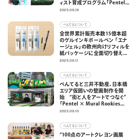
ィスト育成プログラム「Pentel
× Mural Rookies Project」第2
2025.09.18
弾
ぺんてるについて
全世界累計販売本数15億本超
のゲルインキボールペン 「エナ
ージェル」の欧州向けリフィルを
紙パッケージに全面切り替え
プラスチック使用量約40％削減
2025.09.11
を達成
ぺんてるについて
ぺんてると三井不動産、日本橋
エリア仮囲いの壁画制作を開
始 “街と人をアートでつなぐ”
「Pentel × Mural Rookies
Project 2025」
2025.09.10
ぺんてるについて
“100点のアートクレヨン画展