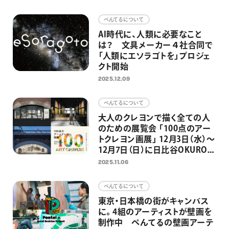
画材
ぺんてるについて
その他
AI時代に、人類に必要なこと
は？ 文具メーカー４社合同で
「人類にエソラゴトを」プロジェ
クト開始
2025.12.09
ぺんてるについて
大人のクレヨンで描く全ての人
のための展覧会 「100点のアー
トクレヨン画展」 12月3日（水）～
12月7日（日）に日比谷OKUROJI
で開催 2,300点以上の応募作
2025.11.06
品から100点の選出作品を展示
ぺんてるについて
東京・日本橋の街がキャンバス
に。4組のアーティストが壁画を
制作中 ぺんてるの壁画アーテ