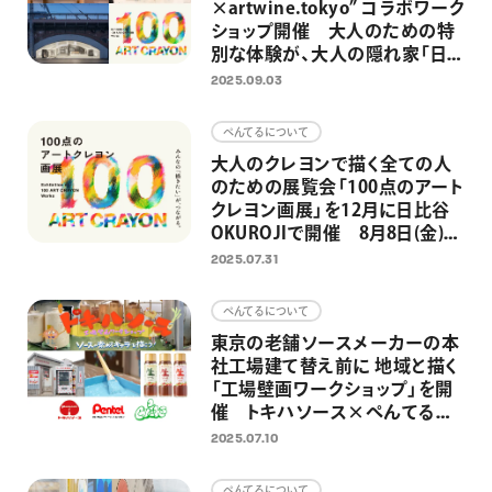
×artwine.tokyo” コラボワーク
ショップ開催 大人のための特
別な体験が、大人の隠れ家「日
比谷OKUROJI」への展示へ
2025.09.03
ぺんてるについて
大人のクレヨンで描く全ての人
のための展覧会「100点のアート
クレヨン画展」を12月に日比谷
OKUROJIで開催 8月8日(金)よ
り作品募集開始
2025.07.31
ぺんてるについて
東京の老舗ソースメーカーの本
社工場建て替え前に 地域と描く
「工場壁画ワークショップ」を開
催 トキハソース×ぺんてる×
ミズグチグッチ氏共同企画
2025.07.10
ぺんてるについて