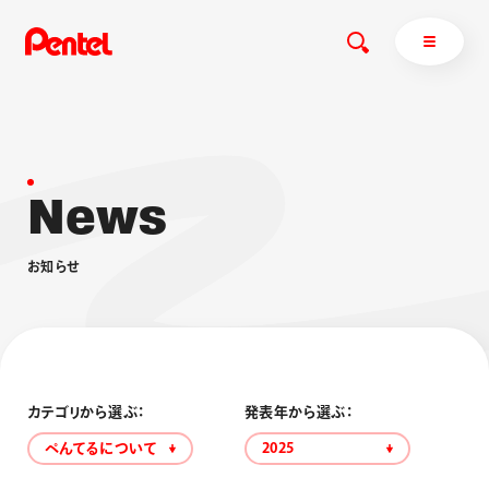
N
e
w
s
商品を探す
商品を探すトップ
お
知
ら
せ
ボールペン
ぺんてるについて
ペン
エナージェル
サインペン
オレンズ
マーカー
ぺんてるについてトップ
シャープペン
メッセージ
カテゴリから選ぶ：
発表年から選ぶ：
消し具
採用情報
ぺんてるについて
2025
ブラッシュ（筆）
運営会社