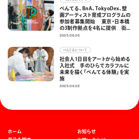
ぺんてる、BnA、TokyoDex、壁
画アーティスト育成プログラムの
参加者募集開始 東京・日本橋
の3制作拠点を4名に提供 街と
人をアートでつなぎ、アートを日
2025.06.05
常にするための取り組みとして
ぺんてるについて
社会人1日目をアートから始める
入社式 手のひらでカラフルに
未来を描く「ぺんてる体験」を実
施
2025.04.02
ホーム
お知らせ