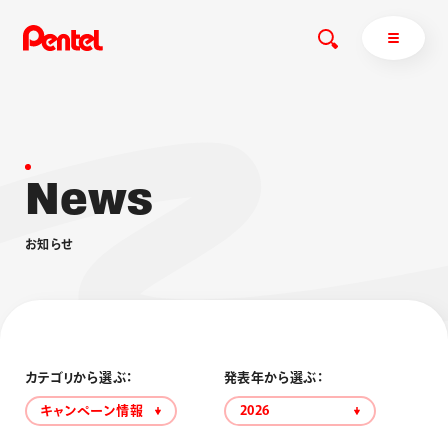
N
e
w
s
商品を探す
商品を探すトップ
お
知
ら
せ
ボールペン
ぺんてるについて
ペン
エナージェル
サインペン
オレンズ
マーカー
ぺんてるについてトップ
シャープペン
メッセージ
カテゴリから選ぶ：
発表年から選ぶ：
消し具
採用情報
キャンペーン情報
2026
ブラッシュ（筆）
運営会社