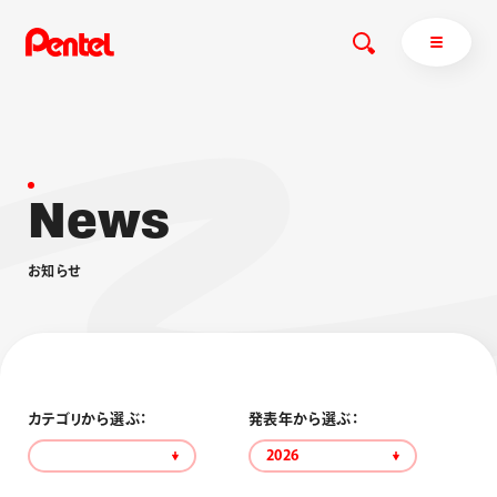
N
e
w
s
商品を探す
商品を探すトップ
お
知
ら
せ
ボールペン
ぺんてるについて
ペン
エナージェル
サインペン
オレンズ
マーカー
ぺんてるについてトップ
シャープペン
メッセージ
カテゴリから選ぶ：
発表年から選ぶ：
消し具
採用情報
2026
ブラッシュ（筆）
運営会社