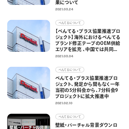
果について
2021.03.24
ぺんてるについて
【ぺんてる・プラス協業推進プロ
ジェクト】海外におけるぺんてる
ブランド修正テープのOEM供給
エリアを拡充 、中国では共同見
本市を開催、ゆるキャラ柄の両
2021.03.04
社製品の上市決定で売上拡大へ
ぺんてるについて
ぺんてる・プラス協業推進プロ
ジェクト、発足から間もなく一年
当初の5分科会から、7分科会9
プロジェクトに拡大推進中
2021.02.10
ぺんてるについて
壁紙・バーチャル背景ダウンロ