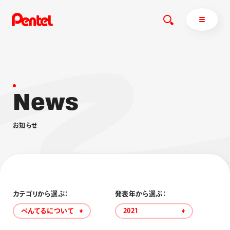
N
e
w
s
商品を探す
商品を探すトップ
お
知
ら
せ
ボールペン
ぺんてるについて
ペン
エナージェル
サインペン
オレンズ
マーカー
ぺんてるについてトップ
シャープペン
メッセージ
カテゴリから選ぶ：
発表年から選ぶ：
消し具
採用情報
ぺんてるについて
2021
ブラッシュ（筆）
運営会社