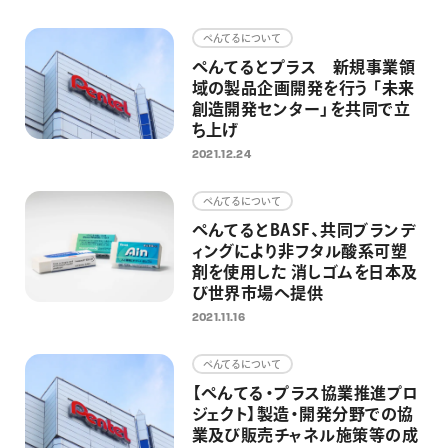
画材
ぺんてるについて
その他
ぺんてるとプラス 新規事業領
域の製品企画開発を行う 「未来
創造開発センター」を共同で立
ち上げ
2021.12.24
ぺんてるについて
ぺんてるとBASF、共同ブランデ
ィングにより非フタル酸系可塑
剤を使用した 消しゴムを日本及
び世界市場へ提供
2021.11.16
ぺんてるについて
【ぺんてる・プラス協業推進プロ
ジェクト】製造・開発分野での協
業及び販売チャネル施策等の成