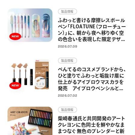
画材
製品情報
その他
ふわっと書ける摩擦レスボール
ペン「FLOATUNE（フローチュー
ン）」に、 朝から夜へ移りゆく空
の色合いを表現した限定デザイ
ンが登場 忙しい毎日の中でふ
2026.07.09
と空を見上げた時のように、リラ
ックス感のある仕上がりに
製品情報
ぺんてるのコスメブランドから、
ひと塗りでふわっと垢抜け眉に
仕上がるアイブロウマスカラを
発売 アイブロウペンシルと合
わせ使いしやすい シナモンベー
2026.07.02
ジュ、アッシュサクラ、ラテグレー
の3色展開
製品情報
柴崎春通氏と共同開発のアート
クレヨンに色同士を鮮やかなま
まつなぐ 無色のブレンダーと新