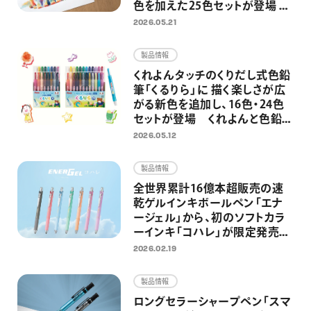
色を加えた25色セットが登場 混
色・グラデーション表現がさらに
2026.05.21
自由に
製品情報
くれよんタッチのくりだし式色鉛
筆「くるりら」に 描く楽しさが広
がる新色を追加し、16色・24色
セットが登場 くれよんと色鉛筆
のいいとこどりで、のびのびと自
2026.05.12
由なお絵描きへ
製品情報
全世界累計16億本超販売の速
乾ゲルインキボールペン「エナ
ージェル」から、初のソフトカラ
ーインキ「コハレ」が限定発売
穏やかな色合いのカラーインキ
2026.02.19
で手書きの時間を優しく彩る
製品情報
ロングセラーシャープペン「スマ