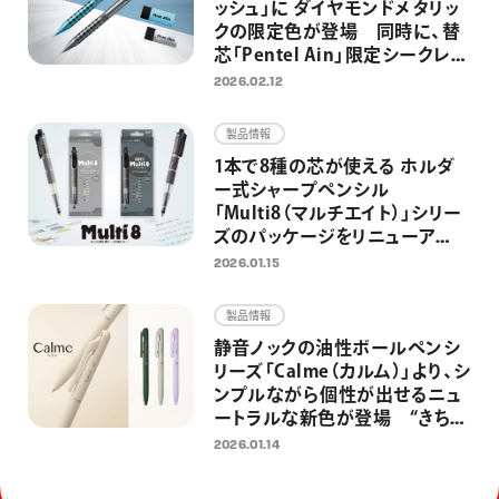
ッシュ」に ダイヤモンドメタリッ
クの限定色が登場 同時に、替
芯「Pentel Ain」限定シークレッ
ト企画第2弾を実施
2026.02.12
製品情報
1本で8種の芯が使える ホルダ
ー式シャープペンシル
「Multi8（マルチエイト）」シリー
ズのパッケージをリニューア
ル AI時代もアナログ筆記を欠
2026.01.15
かさない、思考・創造する人のた
めのマルチペンとして再訴求
製品情報
静音ノックの油性ボールペンシ
リーズ「Calme（カルム）」より、シ
ンプルながら個性が出せるニュ
ートラルな新色が登場 “きちん
と”見えて“カジュアル”に使える
2026.01.14
ボールペンへ