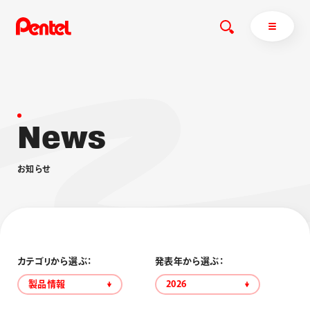
N
e
w
s
商品を探す
商品を探すトップ
お
知
ら
せ
ボールペン
ぺんてるについて
ペン
エナージェル
サインペン
オレンズ
マーカー
ぺんてるについてトップ
シャープペン
メッセージ
カテゴリから選ぶ：
発表年から選ぶ：
消し具
採用情報
製品情報
2026
ブラッシュ（筆）
運営会社