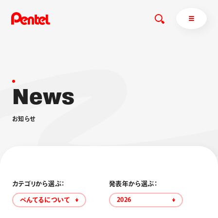
N
e
w
s
商品を探す
商品を探すトップ
お
知
ら
せ
ボールペン
ぺんてるについて
ペン
エナージェル
サインペン
オレンズ
マーカー
ぺんてるについてトップ
シャープペン
メッセージ
カテゴリから選ぶ：
発表年から選ぶ：
消し具
採用情報
ぺんてるについて
2026
ブラッシュ（筆）
運営会社