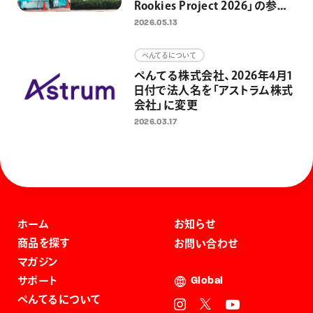
Rookies Project 2026」の参加
者募集開始 東京・日本橋3カ
2026.05.13
所の制作場所を4組に提供 街
と人をアートでつなぎ、アートを
ぺんてるについて
日常にするための取り組みとし
ぺんてる株式会社、2026年4月1
て
日付で法人名を「アストラム株式
会社」に変更
2026.03.17
ホーム
お知らせ
商品を探す
お問い合わせ
マガジン
サポート
Global
ぺんてるについて