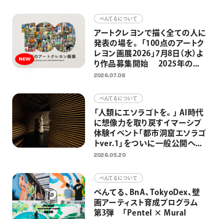
画材
ぺんてるについて
その他
アートクレヨンで描く全ての人に
発表の場を。 「100点のアートク
レヨン画展2026」7月8日（水）よ
り作品募集開始 2025年の応
募総数約2300点、今年も応募作
2026.07.08
品の中から100点を日比谷
OKUROJIで展示
ぺんてるについて
「人類にエソラゴトを。」 AI時代
に想像力を取り戻すイマーシブ
体験イベント「都市洞窟エソラゴ
トver.1」をついに一般公開へ
大平貴之氏監修－先史時代の洞
2026.05.20
窟壁画と原始の満天の星空を日
比谷で
ぺんてるについて
ぺんてる、BnA、TokyoDex、壁
画アーティスト育成プログラム
第3弾 「Pentel × Mural