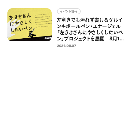
画材
イベント情報
その他
左利きでも汚れず書けるゲルイ
ンキボールペン・エナージェル
「左ききさんにやさしくしたいペ
ン」プロジェクトを展開 8月13
日 国際左利きの日に向けた「左
2026.08.07
ききさん専用広告」・銭湯イベン
トを実施