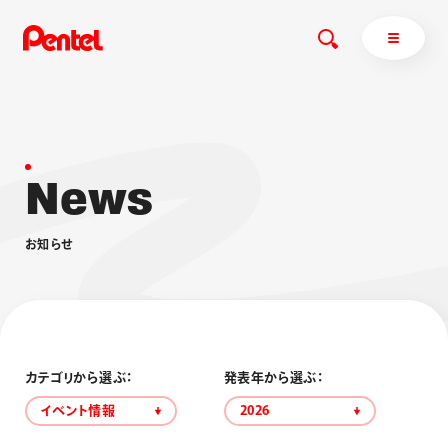
N
e
w
s
商品を探す
商品を探すトップ
お
知
ら
せ
ボールペン
ぺんてるについて
ペン
エナージェル
サインペン
オレンズ
マーカー
ぺんてるについてトップ
シャープペン
メッセージ
カテゴリから選ぶ：
発表年から選ぶ：
消し具
採用情報
イベント情報
2026
ブラッシュ（筆）
運営会社